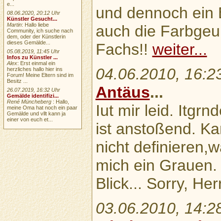
e...
und dennoch ein Ey
08.06.2020, 20:12 Uhr
Künstler Gesucht...
Martin
: Hallo liebe
auch die Farbgeun
Community, ich suche nach
dem, oder der Künstlerin
dieses Gemälde...
Fachs!!
weiter...
05.08.2019, 11:45 Uhr
Infos zu Künstler ...
Alex
: Erst einmal ein
04.06.2010, 16:2
herzliches hallo hier ins
Forum! Meine Eltern sind im
Besitz ...
Antäus
...
26.07.2019, 16:32 Uhr
Gemälde identifizi...
René Müncheberg
: Hallo,
Iut mir leid. Itg
meine Oma hat noch ein paar
Gemälde und vllt kann ja
einer von euch et...
ist anstoßend. Ka
nicht definieren,
mich ein Grauen.
Blick... Sorry, He
03.06.2010, 14:2