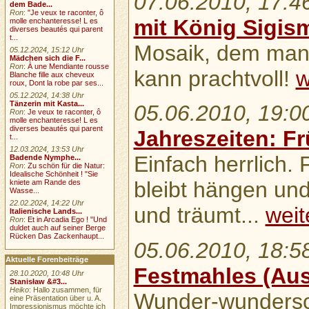
07.06.2010, 17:4
dem Bade...
Ron
:
"Je veux te raconter, ô
mit König Sigis
molle enchanteresse! L es
diverses beautés qui parent
t...
Mosaik, dem man 
05.12.2024, 15:12 Uhr
Mädchen sich die F...
Ron
:
À une Mendiante rousse
kann prachtvoll!
w
Blanche fille aux cheveux
roux, Dont la robe par ses...
05.12.2024, 14:38 Uhr
Tänzerin mit Kasta...
05.06.2010, 19:0
Ron
:
Je veux te raconter, ô
molle enchanteresse! L es
diverses beautés qui parent
Jahreszeiten: Fr
t...
12.03.2024, 13:53 Uhr
Einfach herrlich. 
Badende Nymphe...
Ron
:
Zu schön für die Natur:
Idealische Schönheit ! "Sie
bleibt hängen und
kniete am Rande des
Wasse...
22.02.2024, 14:22 Uhr
und träumt...
weite
Italienische Lands...
Ron
:
Et in Arcadia Ego ! "Und
duldet auch auf seiner Berge
Rücken Das Zackenhaupt...
05.06.2010, 18:5
Aktuelle Forenbeiträge
Festmahles (Aus
28.10.2020, 10:48 Uhr
Stanisław &#3...
Heiko
: Hallo zusammen, für
Wunder-wundersch
eine Präsentation über u. A.
Impressionismus möchte ich