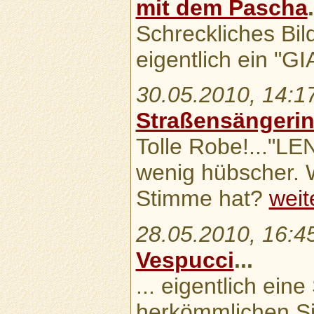
mit dem Pascha
.
Schreckliches Bild
eigentlich ein "
30.05.2010, 14:1
Straßensängeri
Tolle Robe!..."LEN
wenig hübscher. 
Stimme hat?
weite
28.05.2010, 16:4
Vespucci
...
... eigentlich ein
herkömmlichen Sin