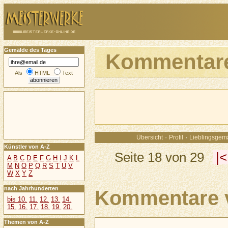
Gemälde des Tages
Kommentare
Als
HTML
Text
·
·
Übersicht
Profil
Lieblingsgem
Künstler von A-Z
Seite 18 von 29
|<
A
B
C
D
E
F
G
H
I
J
K
L
M
N
O
P
Q
R
S
T
U
V
W
X
Y
Z
nach Jahrhunderten
Kommentare v
bis 10.
11.
12.
13.
14.
15.
16.
17.
18.
19.
20.
Themen von A-Z