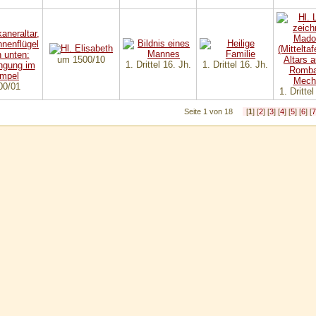
um 1500/10
1. Drittel 16. Jh.
1. Drittel 16. Jh.
00/01
1. Drittel
Seite 1 von 18
[
1
] [
2
] [
3
] [
4
] [
5
] [
6
] [