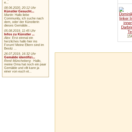
e...
08.06.2020, 20:12 Uhr
Künstler Gesucht...
Martin
: Hallo liebe
Community, ich suche nach
dem, oder der Künstlerin
dieses Gemälde...
05.08.2019, 11:45 Uhr
Infos zu Künstler ...
15
Alex
: Erst einmal ein
herzliches hallo hier ins
Forum! Meine Eltern sind im
Besitz ...
26.07.2019, 16:32 Uhr
Gemälde identifizi...
René Müncheberg
: Hallo,
meine Oma hat noch ein paar
Gemälde und vllt kann ja
einer von euch et...