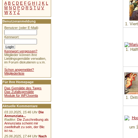
A
B
C
D
E
F
G
H
I
J
K
L
M
N
O
P
Q
R
S
T
U
V
W
X
Y
Z
Benutzeranmeldung
1. Vier
Benutzer (oder E-Mail):
Kennwort:
1. Hälf
Kennwort vergessen?
Mitglieder können ihre
Lieblingsgemälde verwalten,
im Forum diskutieren u.v.m.
...
Schon angemeldet?
Mitgliederliste
Für Ihre Homepage
Das Gemälde des Tages
Das Zufallsgemälde
Module für WP/Joomla
1. Drit
Aktuelle Kommentare
03.10.2025, 15:46 Uhr
Die
Annunziata...
Radtke
:
Die Zuschreibung als
Annunziata scheint mir
um 1
zweifelhaft zu sein, der Blic
ist na...
25.06.2025, 17:44 Uhr
Nach