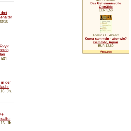
Das Geheimnisvolle
Gemälde
EUR 5,50
00/10
Thomas F. Werner
Kunst sammeln - aber wie?
Gemälde, Aquar
EUR 12,80
Amazon
1501
 16. Jh.
 16. Jh.