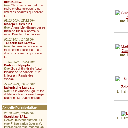
dem Bade...
Ron
:
"Je veux te raconter, ô
molle enchanteresse! L es
diverses beautés qui parent
t...
um 1
05.12.2024, 15:12 Uhr
Mädchen sich die F...
Ron
:
À une Mendiante rousse
Blanche fille aux cheveux
roux, Dont la robe par ses...
05.12.2024, 14:38 Uhr
Tänzerin mit Kasta...
Ron
:
Je veux te raconter, ô
molle enchanteresse! L es
diverses beautés qui parent
um 1
t...
12.03.2024, 13:53 Uhr
Badende Nymphe...
Ron
:
Zu schön für die Natur:
Idealische Schönheit ! "Sie
kniete am Rande des
Wasse...
22.02.2024, 14:22 Uhr
Italienische Lands...
1. Hälf
Ron
:
Et in Arcadia Ego ! "Und
duldet auch auf seiner Berge
Rücken Das Zackenhaupt...
Aktuelle Forenbeiträge
28.10.2020, 10:48 Uhr
Stanisław &#3...
1. Hälf
Heiko
: Hallo zusammen, für
eine Präsentation über u. A.
Impressionismus möchte ich