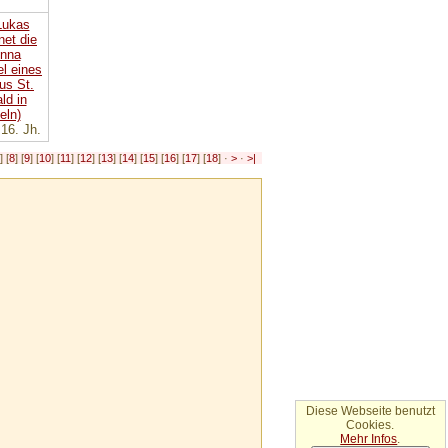
 16. Jh.
7
] [
8
] [
9
] [
10
] [
11
] [
12
] [
13
] [
14
] [
15
] [
16
] [
17
] [
18
] ·
>
·
>|
Diese Webseite benutzt
Cookies.
Mehr Infos
.