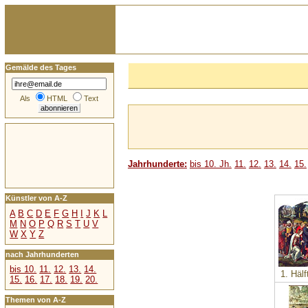
Gemälde des Tages
Als
HTML
Text
Jahrhunderte:
bis 10. Jh.
11.
12.
13.
14.
15.
Künstler von A-Z
A
B
C
D
E
F
G
H
I
J
K
L
M
N
O
P
Q
R
S
T
U
V
W
X
Y
Z
nach Jahrhunderten
bis 10.
11.
12.
13.
14.
1. Hälf
15.
16.
17.
18.
19.
20.
Themen von A-Z