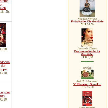
 16. Jh.
Hayden Herrera
Frida Kahlo. Die Gemälde
EUR 24,80
Antonella Cilento
00/20
Das neapolitanische
Gemälde.
EUR 8,00
00/10
Rolf H. Johannsen
50 Klassiker, Gemälde
EUR 15,90
00/10
Marc Hillefeld