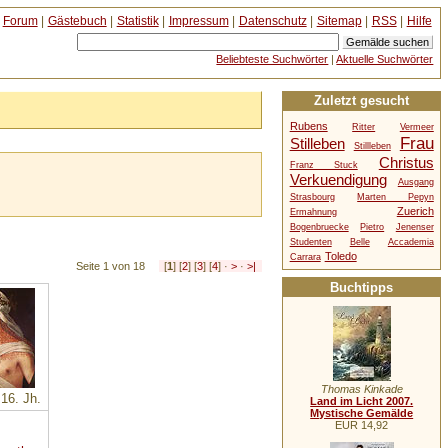
Forum
|
Gästebuch
|
Statistik
|
Impressum
|
Datenschutz
|
Sitemap
|
RSS
|
Hilfe
Beliebteste Suchwörter
|
Aktuelle Suchwörter
Zuletzt gesucht
Rubens
Ritter
Vermeer
Frau
Stilleben
Stillleben
Christus
Franz Stuck
Verkuendigung
Ausgang
Strasbourg
Marten Pepyn
Zuerich
Ermahnung
Bogenbruecke
Pietro
Jenenser
Studenten
Belle
Accademia
Toledo
Carrara
Seite 1 von 18
[
1
] [
2
] [
3
] [
4
] ·
>
·
>|
Buchtipps
Thomas Kinkade
 16. Jh.
Land im Licht 2007.
Mystische Gemälde
EUR 14,92