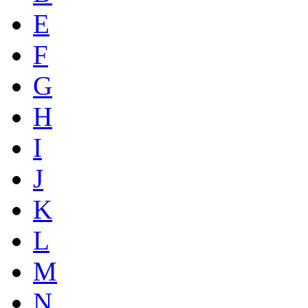
E
F
G
H
I
J
K
L
M
N