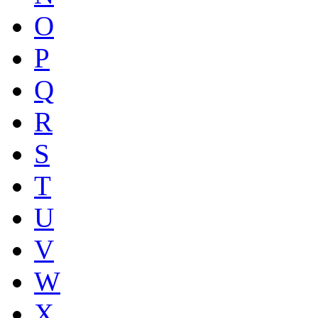
O
P
Q
R
S
T
U
V
W
X