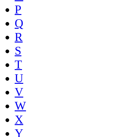
P
Q
R
S
T
U
V
W
X
Y