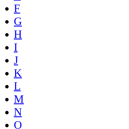
F
G
H
I
J
K
L
M
N
O