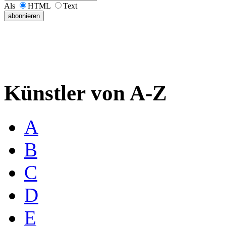
Als
HTML
Text
Künstler von A-Z
A
B
C
D
E