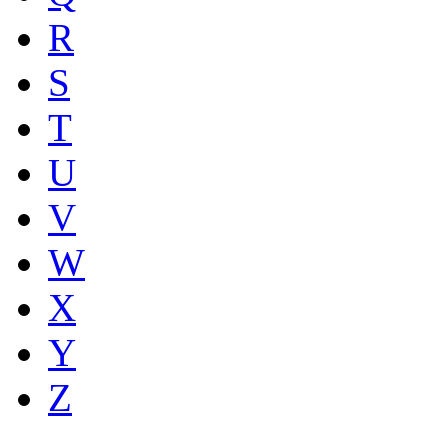
R
S
T
U
V
W
X
Y
Z