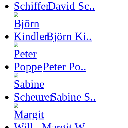
David Sc..
Björn Ki..
Peter Po..
Sabine S..
Margit W..