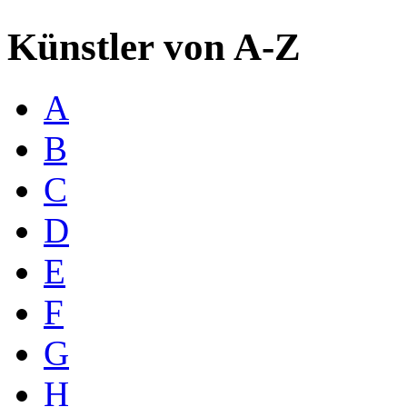
Künstler von A-Z
A
B
C
D
E
F
G
H