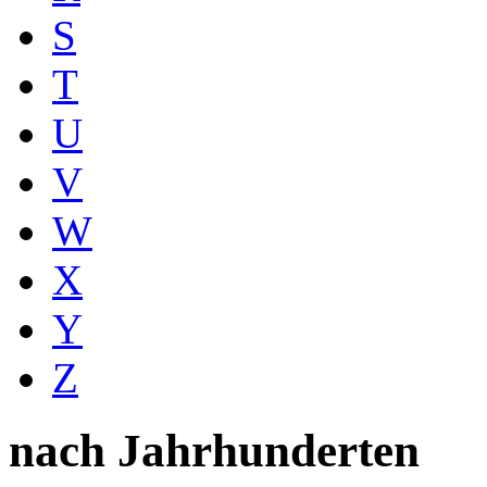
S
T
U
V
W
X
Y
Z
nach Jahrhunderten