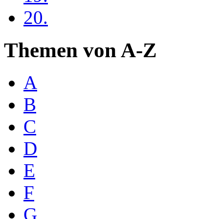
20.
Themen von A-Z
A
B
C
D
E
F
G