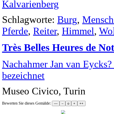
Schlagworte:
Burg
,
Mensch
Pferde
,
Reiter
,
Himmel
,
Wo
Très Belles Heures de No
Nachahmer Jan van Eycks? 
bezeichnet
Museo Civico, Turin
Bewerten Sie dieses Gemälde: