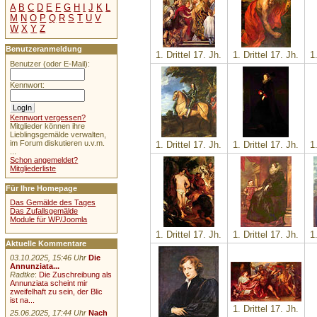
A
B
C
D
E
F
G
H
I
J
K
L
M
N
O
P
Q
R
S
T
U
V
W
X
Y
Z
Benutzeranmeldung
1. Drittel 17. Jh.
1. Drittel 17. Jh.
1
Benutzer (oder E-Mail):
Kennwort:
Kennwort vergessen?
Mitglieder können ihre
Lieblingsgemälde verwalten,
im Forum diskutieren u.v.m.
1. Drittel 17. Jh.
1. Drittel 17. Jh.
1
...
Schon angemeldet?
Mitgliederliste
Für Ihre Homepage
Das Gemälde des Tages
Das Zufallsgemälde
Module für WP/Joomla
1. Drittel 17. Jh.
1. Drittel 17. Jh.
1
Aktuelle Kommentare
03.10.2025, 15:46 Uhr
Die
Annunziata...
Radtke
:
Die Zuschreibung als
Annunziata scheint mir
zweifelhaft zu sein, der Blic
ist na...
1. Drittel 17. Jh.
25.06.2025, 17:44 Uhr
Nach