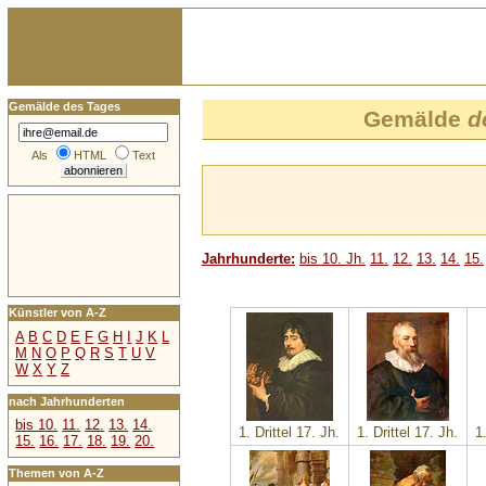
Gemälde des Tages
Gemälde
d
Als
HTML
Text
Jahrhunderte:
bis 10. Jh.
11.
12.
13.
14.
15.
Künstler von A-Z
A
B
C
D
E
F
G
H
I
J
K
L
M
N
O
P
Q
R
S
T
U
V
W
X
Y
Z
nach Jahrhunderten
bis 10.
11.
12.
13.
14.
1. Drittel 17. Jh.
1. Drittel 17. Jh.
1
15.
16.
17.
18.
19.
20.
Themen von A-Z