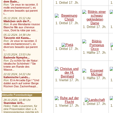
dem Bade...
1. Drittel 17. Jh.
1
Ron
:
"Je veux te raconter, ô
molle enchanteresse! L es
diverses beautés qui parent
t...
05.12.2024, 15:12 Uhr
Mädchen sich die F...
1. Drittel 17. Jh.
Ron
:
À une Mendiante rousse
1. Drittel 17. Jh.
1
Blanche fille aux cheveux
roux, Dont la robe par ses...
05.12.2024, 14:38 Uhr
Tänzerin mit Kasta...
Ron
:
Je veux te raconter, ô
molle enchanteresse! L es
diverses beautés qui parent
1. Drittel 17. Jh.
1
t...
1. Hälfte 17. Jh.
12.03.2024, 13:53 Uhr
Badende Nymphe...
Ron
:
Zu schön für die Natur:
Idealische Schönheit ! "Sie
kniete am Rande des
Wasse...
22.02.2024, 14:22 Uhr
Italienische Lands...
1. Hälfte 17. Jh.
1. Viertel 17. Jh.
1
Ron
:
Et in Arcadia Ego ! "Und
duldet auch auf seiner Berge
Rücken Das Zackenhaupt...
Aktuelle Forenbeiträge
28.10.2020, 10:48 Uhr
Stanisław &#3...
1. Drittel 17. Jh.
1. Viertel 17. Jh.
1
Heiko
: Hallo zusammen, für
eine Präsentation über u. A.
Impressionismus möchte ich