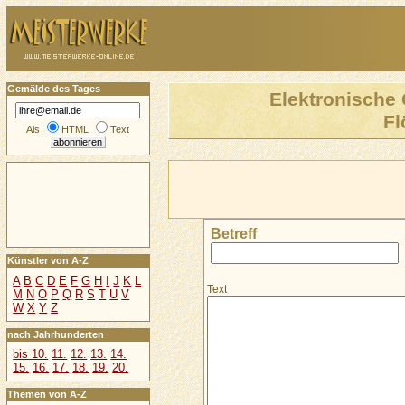
Gemälde des Tages
Elektronische 
Fl
Als
HTML
Text
Betreff
Künstler von A-Z
A
B
C
D
E
F
G
H
I
J
K
L
Text
M
N
O
P
Q
R
S
T
U
V
W
X
Y
Z
nach Jahrhunderten
bis 10.
11.
12.
13.
14.
15.
16.
17.
18.
19.
20.
Themen von A-Z