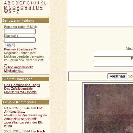
A
B
C
D
E
F
G
H
I
J
K
L
M
N
O
P
Q
R
S
T
U
V
W
X
Y
Z
Benutzeranmeldung
Benutzer (oder E-Mail):
Kennwort:
Abse
Kennwort vergessen?
Mitglieder können ihre
Lieblingsgemälde verwalten,
E
im Forum diskutieren u.v.m.
...
Schon angemeldet?
Mitgliederliste
Vo
Für Ihre Homepage
Das Gemälde des Tages
Das Zufallsgemälde
Module für WP/Joomla
Aktuelle Kommentare
03.10.2025, 15:46 Uhr
Die
Annunziata...
Radtke
:
Die Zuschreibung als
Annunziata scheint mir
zweifelhaft zu sein, der Blic
ist na...
25.06.2025, 17:44 Uhr
Nach