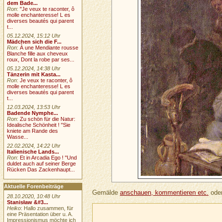
dem Bade...
Ron
:
"Je veux te raconter, ô
molle enchanteresse! L es
diverses beautés qui parent
t...
05.12.2024, 15:12 Uhr
Mädchen sich die F...
Ron
:
À une Mendiante rousse
Blanche fille aux cheveux
roux, Dont la robe par ses...
05.12.2024, 14:38 Uhr
Tänzerin mit Kasta...
Ron
:
Je veux te raconter, ô
molle enchanteresse! L es
diverses beautés qui parent
t...
12.03.2024, 13:53 Uhr
Badende Nymphe...
Ron
:
Zu schön für die Natur:
Idealische Schönheit ! "Sie
kniete am Rande des
Wasse...
22.02.2024, 14:22 Uhr
Italienische Lands...
Ron
:
Et in Arcadia Ego ! "Und
duldet auch auf seiner Berge
Rücken Das Zackenhaupt...
Aktuelle Forenbeiträge
Gemälde
anschauen, kommentieren etc.
oder
28.10.2020, 10:48 Uhr
Stanisław &#3...
Heiko
: Hallo zusammen, für
eine Präsentation über u. A.
Impressionismus möchte ich