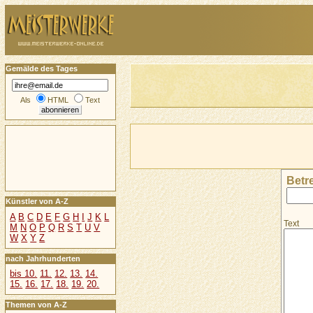
Gemälde des Tages
Als
HTML
Text
Betre
Künstler von A-Z
A
B
C
D
E
F
G
H
I
J
K
L
Text
M
N
O
P
Q
R
S
T
U
V
W
X
Y
Z
nach Jahrhunderten
bis 10.
11.
12.
13.
14.
15.
16.
17.
18.
19.
20.
Themen von A-Z