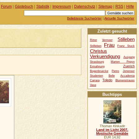
Forum
|
Gästebuch
|
Statistik
|
Impressum
|
Datenschutz
|
Sitemap
|
RSS
|
Hilfe
Beliebteste Suchwörter
|
Aktuelle Suchwörter
Zuletzt gesucht
Stilleben
Ritter
Vermeer
Frau
Stillleben
Franz Stuck
Christus
Verkuendigung
Ausgang
Strasbourg
Marten Pepyn
Zuerich
Ermahnung
Bogenbruecke
Pietro
Jenenser
Studenten
Belle
Accademia
Toledo
Carrara
Blumenstrauss
Vase
Buchtipps
Thomas Kinkade
Land im Licht 2007.
Mystische Gemälde
EUR 14,92