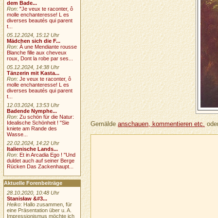
dem Bade...
Ron
:
"Je veux te raconter, ô
molle enchanteresse! L es
diverses beautés qui parent
t...
05.12.2024, 15:12 Uhr
Mädchen sich die F...
Ron
:
À une Mendiante rousse
Blanche fille aux cheveux
roux, Dont la robe par ses...
05.12.2024, 14:38 Uhr
Tänzerin mit Kasta...
Ron
:
Je veux te raconter, ô
molle enchanteresse! L es
diverses beautés qui parent
t...
12.03.2024, 13:53 Uhr
Badende Nymphe...
Ron
:
Zu schön für die Natur:
Idealische Schönheit ! "Sie
Gemälde
anschauen, kommentieren etc.
oder
kniete am Rande des
Wasse...
22.02.2024, 14:22 Uhr
Italienische Lands...
Ron
:
Et in Arcadia Ego ! "Und
duldet auch auf seiner Berge
Rücken Das Zackenhaupt...
Aktuelle Forenbeiträge
28.10.2020, 10:48 Uhr
Stanisław &#3...
Heiko
: Hallo zusammen, für
eine Präsentation über u. A.
Impressionismus möchte ich