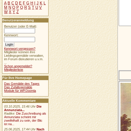
A
B
C
D
E
F
G
H
I
J
K
L
M
N
O
P
Q
R
S
T
U
V
W
X
Y
Z
Benutzeranmeldung
Benutzer (oder E-Mail):
Kennwort:
Kennwort vergessen?
Mitglieder können ihre
Lieblingsgemälde verwalten,
im Forum diskutieren u.v.m.
...
Schon angemeldet?
Mitgliederliste
Für Ihre Homepage
Das Gemälde des Tages
Das Zufallsgemälde
Module für WP/Joomla
Aktuelle Kommentare
03.10.2025, 15:46 Uhr
Die
Annunziata...
Radtke
:
Die Zuschreibung als
Annunziata scheint mir
zweifelhaft zu sein, der Blic
ist na...
25.06.2025, 17:44 Uhr
Nach