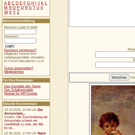
A
B
C
D
E
F
G
H
I
J
K
L
M
N
O
P
Q
R
S
T
U
V
W
X
Y
Z
Benutzeranmeldung
Benutzer (oder E-Mail):
Kennwort:
Abse
Kennwort vergessen?
Mitglieder können ihre
Lieblingsgemälde verwalten,
E
im Forum diskutieren u.v.m.
...
Schon angemeldet?
Mitgliederliste
Vo
Für Ihre Homepage
Das Gemälde des Tages
Das Zufallsgemälde
Module für WP/Joomla
Aktuelle Kommentare
03.10.2025, 15:46 Uhr
Die
Annunziata...
Radtke
:
Die Zuschreibung als
Annunziata scheint mir
zweifelhaft zu sein, der Blic
ist na...
25.06.2025, 17:44 Uhr
Nach