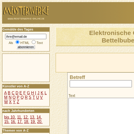
Gemälde des Tages
Elektronische 
Bettelbube
Als
HTML
Text
Betreff
Künstler von A-Z
A
B
C
D
E
F
G
H
I
J
K
L
Text
M
N
O
P
Q
R
S
T
U
V
W
X
Y
Z
nach Jahrhunderten
bis 10.
11.
12.
13.
14.
15.
16.
17.
18.
19.
20.
Themen von A-Z