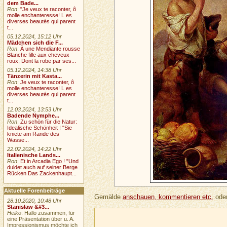
dem Bade...
Ron
:
"Je veux te raconter, ô
molle enchanteresse! L es
diverses beautés qui parent
t...
05.12.2024, 15:12 Uhr
Mädchen sich die F...
Ron
:
À une Mendiante rousse
Blanche fille aux cheveux
roux, Dont la robe par ses...
05.12.2024, 14:38 Uhr
Tänzerin mit Kasta...
Ron
:
Je veux te raconter, ô
molle enchanteresse! L es
diverses beautés qui parent
t...
12.03.2024, 13:53 Uhr
Badende Nymphe...
Ron
:
Zu schön für die Natur:
Idealische Schönheit ! "Sie
kniete am Rande des
Wasse...
22.02.2024, 14:22 Uhr
Italienische Lands...
Ron
:
Et in Arcadia Ego ! "Und
duldet auch auf seiner Berge
Rücken Das Zackenhaupt...
Aktuelle Forenbeiträge
Gemälde
anschauen, kommentieren etc.
oder
28.10.2020, 10:48 Uhr
Stanisław &#3...
Heiko
: Hallo zusammen, für
eine Präsentation über u. A.
Impressionismus möchte ich