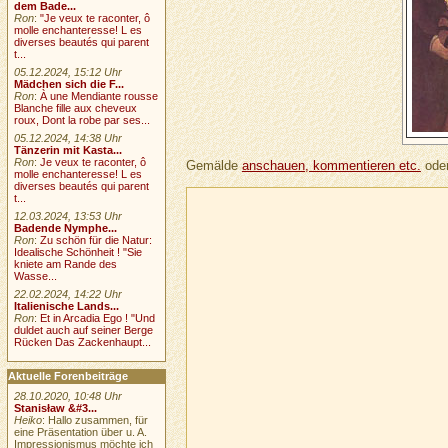
dem Bade...
Ron
:
"Je veux te raconter, ô
molle enchanteresse! L es
diverses beautés qui parent
t...
05.12.2024, 15:12 Uhr
Mädchen sich die F...
Ron
:
À une Mendiante rousse
Blanche fille aux cheveux
roux, Dont la robe par ses...
05.12.2024, 14:38 Uhr
Tänzerin mit Kasta...
Ron
:
Je veux te raconter, ô
Gemälde
anschauen, kommentieren etc.
oder
molle enchanteresse! L es
diverses beautés qui parent
t...
12.03.2024, 13:53 Uhr
Badende Nymphe...
Ron
:
Zu schön für die Natur:
Idealische Schönheit ! "Sie
kniete am Rande des
Wasse...
22.02.2024, 14:22 Uhr
Italienische Lands...
Ron
:
Et in Arcadia Ego ! "Und
duldet auch auf seiner Berge
Rücken Das Zackenhaupt...
Aktuelle Forenbeiträge
28.10.2020, 10:48 Uhr
Stanisław &#3...
Heiko
: Hallo zusammen, für
eine Präsentation über u. A.
Impressionismus möchte ich