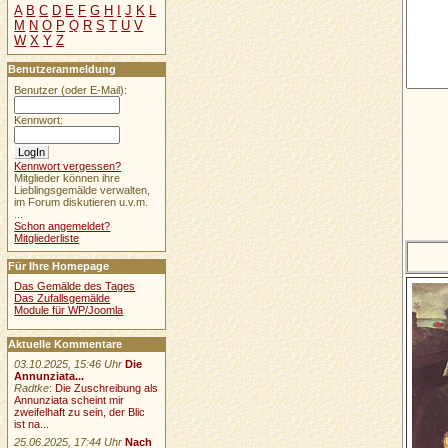
A
B
C
D
E
F
G
H
I
J
K
L
M
N
O
P
Q
R
S
T
U
V
W
X
Y
Z
Benutzeranmeldung
Benutzer (oder E-Mail):
Kennwort:
Kennwort vergessen?
Mitglieder können ihre
Lieblingsgemälde verwalten,
im Forum diskutieren u.v.m.
...
Schon angemeldet?
Mitgliederliste
Für Ihre Homepage
Das Gemälde des Tages
Das Zufallsgemälde
Module für WP/Joomla
Aktuelle Kommentare
03.10.2025, 15:46 Uhr
Die
Annunziata...
Radtke
:
Die Zuschreibung als
Annunziata scheint mir
zweifelhaft zu sein, der Blic
ist na...
25.06.2025, 17:44 Uhr
Nach