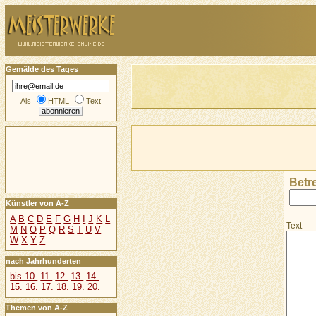
Gemälde des Tages
Als
HTML
Text
Betre
Künstler von A-Z
A
B
C
D
E
F
G
H
I
J
K
L
Text
M
N
O
P
Q
R
S
T
U
V
W
X
Y
Z
nach Jahrhunderten
bis 10.
11.
12.
13.
14.
15.
16.
17.
18.
19.
20.
Themen von A-Z