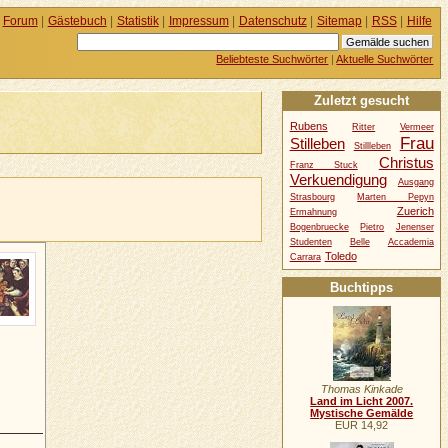
Forum
|
Gästebuch
|
Statistik
|
Impressum
|
Datenschutz
|
Sitemap
|
RSS
|
Hilfe
Beliebteste Suchwörter
|
Aktuelle Suchwörter
Zuletzt gesucht
Rubens
Ritter
Vermeer
Frau
Stilleben
Stillleben
Christus
Franz Stuck
Verkuendigung
Ausgang
Strasbourg
Marten Pepyn
Zuerich
Ermahnung
Bogenbruecke
Pietro
Jenenser
Studenten
Belle
Accademia
Toledo
Carrara
Buchtipps
Thomas Kinkade
Land im Licht 2007.
Mystische Gemälde
EUR 14,92