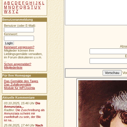
A
B
C
D
E
F
G
H
I
J
K
L
M
N
O
P
Q
R
S
T
U
V
W
X
Y
Z
Benutzeranmeldung
Benutzer (oder E-Mail):
Kennwort:
Abse
Kennwort vergessen?
Mitglieder können ihre
Lieblingsgemälde verwalten,
E
im Forum diskutieren u.v.m.
...
Schon angemeldet?
Mitgliederliste
Vo
Für Ihre Homepage
Das Gemälde des Tages
Das Zufallsgemälde
Module für WP/Joomla
Aktuelle Kommentare
03.10.2025, 15:46 Uhr
Die
Annunziata...
Radtke
:
Die Zuschreibung als
Annunziata scheint mir
zweifelhaft zu sein, der Blic
ist na...
25.06.2025, 17:44 Uhr
Nach