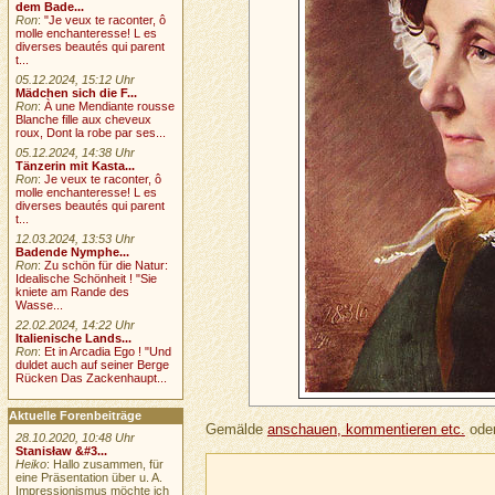
dem Bade...
Ron
:
"Je veux te raconter, ô
molle enchanteresse! L es
diverses beautés qui parent
t...
05.12.2024, 15:12 Uhr
Mädchen sich die F...
Ron
:
À une Mendiante rousse
Blanche fille aux cheveux
roux, Dont la robe par ses...
05.12.2024, 14:38 Uhr
Tänzerin mit Kasta...
Ron
:
Je veux te raconter, ô
molle enchanteresse! L es
diverses beautés qui parent
t...
12.03.2024, 13:53 Uhr
Badende Nymphe...
Ron
:
Zu schön für die Natur:
Idealische Schönheit ! "Sie
kniete am Rande des
Wasse...
22.02.2024, 14:22 Uhr
Italienische Lands...
Ron
:
Et in Arcadia Ego ! "Und
duldet auch auf seiner Berge
Rücken Das Zackenhaupt...
Aktuelle Forenbeiträge
Gemälde
anschauen, kommentieren etc.
oder
28.10.2020, 10:48 Uhr
Stanisław &#3...
Heiko
: Hallo zusammen, für
eine Präsentation über u. A.
Impressionismus möchte ich