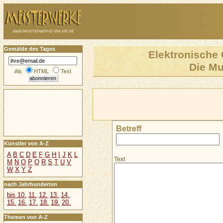
Gemälde des Tages
Elektronische 
Die Mu
Als
HTML
Text
Betreff
Künstler von A-Z
A
B
C
D
E
F
G
H
I
J
K
L
Text
M
N
O
P
Q
R
S
T
U
V
W
X
Y
Z
nach Jahrhunderten
bis 10.
11.
12.
13.
14.
15.
16.
17.
18.
19.
20.
Themen von A-Z