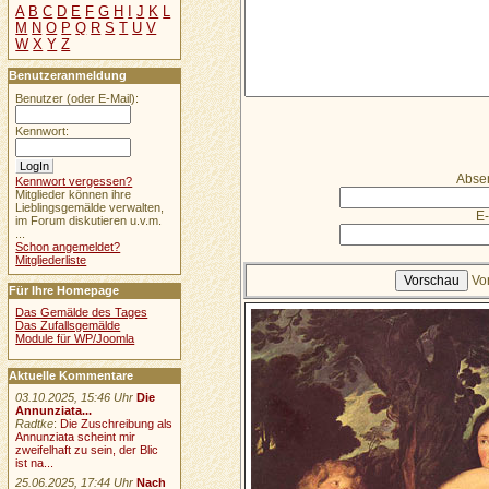
A
B
C
D
E
F
G
H
I
J
K
L
M
N
O
P
Q
R
S
T
U
V
W
X
Y
Z
Benutzeranmeldung
Benutzer (oder E-Mail):
Kennwort:
Abse
Kennwort vergessen?
Mitglieder können ihre
Lieblingsgemälde verwalten,
E-
im Forum diskutieren u.v.m.
...
Schon angemeldet?
Mitgliederliste
Vo
Für Ihre Homepage
Das Gemälde des Tages
Das Zufallsgemälde
Module für WP/Joomla
Aktuelle Kommentare
03.10.2025, 15:46 Uhr
Die
Annunziata...
Radtke
:
Die Zuschreibung als
Annunziata scheint mir
zweifelhaft zu sein, der Blic
ist na...
25.06.2025, 17:44 Uhr
Nach