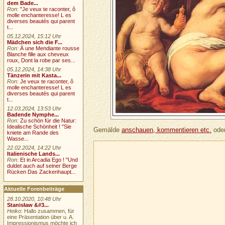
dem Bade...
Ron
:
"Je veux te raconter, ô
molle enchanteresse! L es
diverses beautés qui parent
t...
05.12.2024, 15:12 Uhr
Mädchen sich die F...
Ron
:
À une Mendiante rousse
Blanche fille aux cheveux
roux, Dont la robe par ses...
05.12.2024, 14:38 Uhr
Tänzerin mit Kasta...
Ron
:
Je veux te raconter, ô
molle enchanteresse! L es
diverses beautés qui parent
t...
12.03.2024, 13:53 Uhr
Badende Nymphe...
Ron
:
Zu schön für die Natur:
Idealische Schönheit ! "Sie
Gemälde
anschauen, kommentieren etc.
oder
kniete am Rande des
Wasse...
22.02.2024, 14:22 Uhr
Italienische Lands...
Ron
:
Et in Arcadia Ego ! "Und
duldet auch auf seiner Berge
Rücken Das Zackenhaupt...
Aktuelle Forenbeiträge
28.10.2020, 10:48 Uhr
Stanisław &#3...
Heiko
: Hallo zusammen, für
eine Präsentation über u. A.
Impressionismus möchte ich