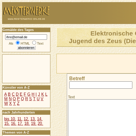
Gemälde des Tages
Elektronische 
Jugend des Zeus (Die
Als
HTML
Text
Betreff
Künstler von A-Z
A
B
C
D
E
F
G
H
I
J
K
L
Text
M
N
O
P
Q
R
S
T
U
V
W
X
Y
Z
nach Jahrhunderten
bis 10.
11.
12.
13.
14.
15.
16.
17.
18.
19.
20.
Themen von A-Z