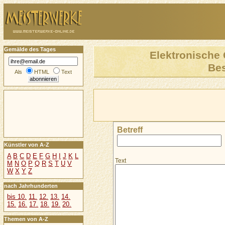
Gemälde des Tages
Elektronische 
Be
Als
HTML
Text
Betreff
Künstler von A-Z
A
B
C
D
E
F
G
H
I
J
K
L
Text
M
N
O
P
Q
R
S
T
U
V
W
X
Y
Z
nach Jahrhunderten
bis 10.
11.
12.
13.
14.
15.
16.
17.
18.
19.
20.
Themen von A-Z