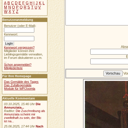
A
B
C
D
E
F
G
H
I
J
K
L
M
N
O
P
Q
R
S
T
U
V
W
X
Y
Z
Benutzeranmeldung
Benutzer (oder E-Mail):
Kennwort:
Abse
Kennwort vergessen?
Mitglieder können ihre
Lieblingsgemälde verwalten,
E
im Forum diskutieren u.v.m.
...
Schon angemeldet?
Mitgliederliste
Vo
Für Ihre Homepage
Das Gemälde des Tages
Das Zufallsgemälde
Module für WP/Joomla
Aktuelle Kommentare
03.10.2025, 15:46 Uhr
Die
Annunziata...
Radtke
:
Die Zuschreibung als
Annunziata scheint mir
zweifelhaft zu sein, der Blic
ist na...
25.06.2025, 17:44 Uhr
Nach