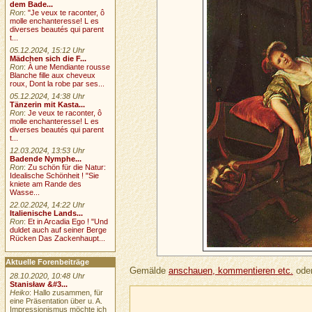
dem Bade...
Ron
:
"Je veux te raconter, ô
molle enchanteresse! L es
diverses beautés qui parent
t...
05.12.2024, 15:12 Uhr
Mädchen sich die F...
Ron
:
À une Mendiante rousse
Blanche fille aux cheveux
roux, Dont la robe par ses...
05.12.2024, 14:38 Uhr
Tänzerin mit Kasta...
Ron
:
Je veux te raconter, ô
molle enchanteresse! L es
diverses beautés qui parent
t...
12.03.2024, 13:53 Uhr
Badende Nymphe...
Ron
:
Zu schön für die Natur:
Idealische Schönheit ! "Sie
kniete am Rande des
Wasse...
22.02.2024, 14:22 Uhr
Italienische Lands...
Ron
:
Et in Arcadia Ego ! "Und
duldet auch auf seiner Berge
Rücken Das Zackenhaupt...
Aktuelle Forenbeiträge
Gemälde
anschauen, kommentieren etc.
oder
28.10.2020, 10:48 Uhr
Stanisław &#3...
Heiko
: Hallo zusammen, für
eine Präsentation über u. A.
Impressionismus möchte ich