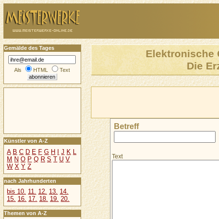
Gemälde des Tages
Elektronische 
Die Er
Als
HTML
Text
Betreff
Künstler von A-Z
A
B
C
D
E
F
G
H
I
J
K
L
Text
M
N
O
P
Q
R
S
T
U
V
W
X
Y
Z
nach Jahrhunderten
bis 10.
11.
12.
13.
14.
15.
16.
17.
18.
19.
20.
Themen von A-Z