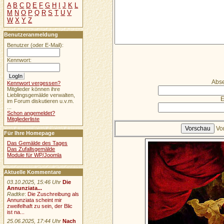
A
B
C
D
E
F
G
H
I
J
K
L
M
N
O
P
Q
R
S
T
U
V
W
X
Y
Z
Benutzeranmeldung
Benutzer (oder E-Mail):
Kennwort:
Abse
Kennwort vergessen?
Mitglieder können ihre
Lieblingsgemälde verwalten,
E
im Forum diskutieren u.v.m.
...
Schon angemeldet?
Mitgliederliste
Vo
Für Ihre Homepage
Das Gemälde des Tages
Das Zufallsgemälde
Module für WP/Joomla
Aktuelle Kommentare
03.10.2025, 15:46 Uhr
Die
Annunziata...
Radtke
:
Die Zuschreibung als
Annunziata scheint mir
zweifelhaft zu sein, der Blic
ist na...
25.06.2025, 17:44 Uhr
Nach