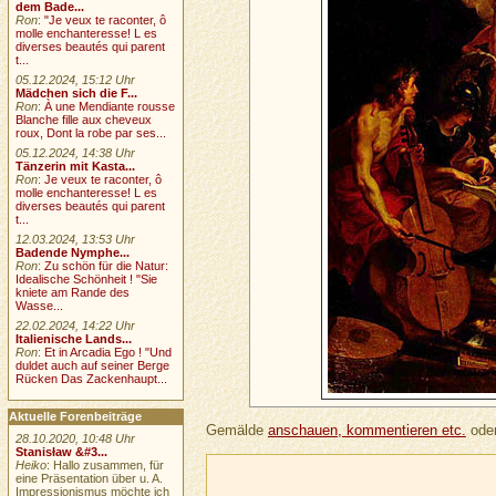
dem Bade...
Ron
:
"Je veux te raconter, ô
molle enchanteresse! L es
diverses beautés qui parent
t...
05.12.2024, 15:12 Uhr
Mädchen sich die F...
Ron
:
À une Mendiante rousse
Blanche fille aux cheveux
roux, Dont la robe par ses...
05.12.2024, 14:38 Uhr
Tänzerin mit Kasta...
Ron
:
Je veux te raconter, ô
molle enchanteresse! L es
diverses beautés qui parent
t...
12.03.2024, 13:53 Uhr
Badende Nymphe...
Ron
:
Zu schön für die Natur:
Idealische Schönheit ! "Sie
kniete am Rande des
Wasse...
22.02.2024, 14:22 Uhr
Italienische Lands...
Ron
:
Et in Arcadia Ego ! "Und
duldet auch auf seiner Berge
Rücken Das Zackenhaupt...
Aktuelle Forenbeiträge
Gemälde
anschauen, kommentieren etc.
oder
28.10.2020, 10:48 Uhr
Stanisław &#3...
Heiko
: Hallo zusammen, für
eine Präsentation über u. A.
Impressionismus möchte ich