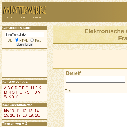
Gemälde des Tages
Elektronische 
Fra
Als
HTML
Text
Betreff
Künstler von A-Z
A
B
C
D
E
F
G
H
I
J
K
L
Text
M
N
O
P
Q
R
S
T
U
V
W
X
Y
Z
nach Jahrhunderten
bis 10.
11.
12.
13.
14.
15.
16.
17.
18.
19.
20.
Themen von A-Z