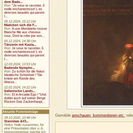
dem Bade...
Ron
:
"Je veux te raconter, ô
molle enchanteresse! L es
diverses beautés qui parent
t...
05.12.2024, 15:12 Uhr
Mädchen sich die F...
Ron
:
À une Mendiante rousse
Blanche fille aux cheveux
roux, Dont la robe par ses...
05.12.2024, 14:38 Uhr
Tänzerin mit Kasta...
Ron
:
Je veux te raconter, ô
molle enchanteresse! L es
diverses beautés qui parent
t...
12.03.2024, 13:53 Uhr
Badende Nymphe...
Ron
:
Zu schön für die Natur:
Idealische Schönheit ! "Sie
kniete am Rande des
Wasse...
22.02.2024, 14:22 Uhr
Italienische Lands...
Ron
:
Et in Arcadia Ego ! "Und
duldet auch auf seiner Berge
Rücken Das Zackenhaupt...
Aktuelle Forenbeiträge
Gemälde
anschauen, kommentieren etc.
oder
28.10.2020, 10:48 Uhr
Stanisław &#3...
Heiko
: Hallo zusammen, für
eine Präsentation über u. A.
Impressionismus möchte ich