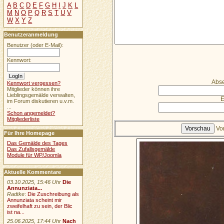
A
B
C
D
E
F
G
H
I
J
K
L
M
N
O
P
Q
R
S
T
U
V
W
X
Y
Z
Benutzeranmeldung
Benutzer (oder E-Mail):
Kennwort:
Abse
Kennwort vergessen?
Mitglieder können ihre
Lieblingsgemälde verwalten,
E
im Forum diskutieren u.v.m.
...
Schon angemeldet?
Mitgliederliste
Vo
Für Ihre Homepage
Das Gemälde des Tages
Das Zufallsgemälde
Module für WP/Joomla
Aktuelle Kommentare
03.10.2025, 15:46 Uhr
Die
Annunziata...
Radtke
:
Die Zuschreibung als
Annunziata scheint mir
zweifelhaft zu sein, der Blic
ist na...
25.06.2025, 17:44 Uhr
Nach