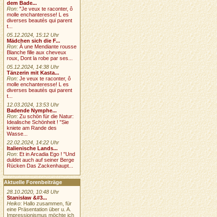
dem Bade...
Ron
:
"Je veux te raconter, ô
molle enchanteresse! L es
diverses beautés qui parent
t...
05.12.2024, 15:12 Uhr
Mädchen sich die F...
Ron
:
À une Mendiante rousse
Blanche fille aux cheveux
roux, Dont la robe par ses...
05.12.2024, 14:38 Uhr
Tänzerin mit Kasta...
Ron
:
Je veux te raconter, ô
molle enchanteresse! L es
diverses beautés qui parent
t...
12.03.2024, 13:53 Uhr
Badende Nymphe...
Ron
:
Zu schön für die Natur:
Idealische Schönheit ! "Sie
kniete am Rande des
Wasse...
22.02.2024, 14:22 Uhr
Italienische Lands...
Ron
:
Et in Arcadia Ego ! "Und
duldet auch auf seiner Berge
Rücken Das Zackenhaupt...
Aktuelle Forenbeiträge
28.10.2020, 10:48 Uhr
Stanisław &#3...
Heiko
: Hallo zusammen, für
eine Präsentation über u. A.
Impressionismus möchte ich