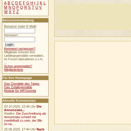
A
B
C
D
E
F
G
H
I
J
K
L
M
N
O
P
Q
R
S
T
U
V
W
X
Y
Z
Benutzeranmeldung
Benutzer (oder E-Mail):
Kennwort:
Kennwort vergessen?
Mitglieder können ihre
Lieblingsgemälde verwalten,
im Forum diskutieren u.v.m.
...
Schon angemeldet?
Mitgliederliste
Für Ihre Homepage
Das Gemälde des Tages
Das Zufallsgemälde
Module für WP/Joomla
Aktuelle Kommentare
03.10.2025, 15:46 Uhr
Die
Annunziata...
Radtke
:
Die Zuschreibung als
Annunziata scheint mir
zweifelhaft zu sein, der Blic
ist na...
25.06.2025, 17:44 Uhr
Nach