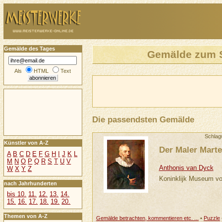
Gemälde des Tages
Gemälde zum 
Als
HTML
Text
Die passendsten Gemälde
Schlag
Künstler von A-Z
Der Maler Mart
A
B
C
D
E
F
G
H
I
J
K
L
M
N
O
P
Q
R
S
T
U
V
Anthonis van Dyck
W
X
Y
Z
Koninklijk Museum v
nach Jahrhunderten
bis 10.
11.
12.
13.
14.
15.
16.
17.
18.
19.
20.
Themen von A-Z
Gemälde betrachten, kommentieren etc. ...
•
Puzzle