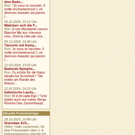
dem Bade...
Ron
:
"Je veux te raconter, ô
molle enchanteresse! L es
diverses beautés qui parent
t...
05.12.2024, 15:12 Uhr
Mädchen sich die F...
Ron
:
À une Mendiante rousse
Blanche fille aux cheveux
roux, Dont la robe par ses...
05.12.2024, 14:38 Uhr
Tänzerin mit Kasta...
Ron
:
Je veux te raconter, ô
molle enchanteresse! L es
diverses beautés qui parent
t...
12.03.2024, 13:53 Uhr
Badende Nymphe...
Ron
:
Zu schön für die Natur:
Idealische Schönheit ! "Sie
kniete am Rande des
Wasse...
22.02.2024, 14:22 Uhr
Italienische Lands...
Ron
:
Et in Arcadia Ego ! "Und
duldet auch auf seiner Berge
Rücken Das Zackenhaupt...
Aktuelle Forenbeiträge
28.10.2020, 10:48 Uhr
Stanisław &#3...
Heiko
: Hallo zusammen, für
eine Präsentation über u. A.
Impressionismus möchte ich