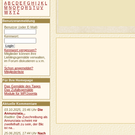
A
B
C
D
E
F
G
H
I
J
K
L
M
N
O
P
Q
R
S
T
U
V
W
X
Y
Z
Benutzeranmeldung
Benutzer (oder E-Mail):
Kennwort:
Kennwort vergessen?
Mitglieder können ihre
Lieblingsgemälde verwalten,
im Forum diskutieren u.v.m.
...
Schon angemeldet?
Mitgliederliste
Für Ihre Homepage
Das Gemälde des Tages
Das Zufallsgemälde
Module für WP/Joomla
Aktuelle Kommentare
03.10.2025, 15:46 Uhr
Die
Annunziata...
Radtke
:
Die Zuschreibung als
Annunziata scheint mir
zweifelhaft zu sein, der Blic
ist na...
25.06.2025, 17:44 Uhr
Nach