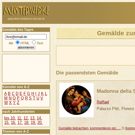
Gemälde des Tages
Gemälde zu
Als
HTML
Text
Die passendsten Gemälde
Künstler von A-Z
Madonna della 
A
B
C
D
E
F
G
H
I
J
K
L
M
N
O
P
Q
R
S
T
U
V
Raffael
W
X
Y
Z
Palazzo Pitti, Florenz
nach Jahrhunderten
bis 10.
11.
12.
13.
14.
15.
16.
17.
18.
19.
20.
Gemälde betrachten, kommentieren etc. ...
[1
Komme
Themen von A-Z