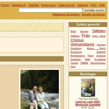
Forum
|
Gästebuch
|
Statistik
|
Impressum
|
Datenschutz
|
Sitemap
|
RSS
|
Hilfe
Beliebteste Suchwörter
|
Aktuelle Suchwörter
Zuletzt gesucht
Stilleben
Ritter
Vermeer
Frau
Stillleben
Franz Stuck
Christus
Verkuendigung
Ausgang
Strasbourg
Marten Pepyn
Zuerich
Ermahnung
Bogenbruecke
Pietro
Jenenser
Studenten
Belle
Accademia
Toledo
Carrara
Blumenstrauss
Vase
Buchtipps
Thomas Kinkade
Land im Licht 2007.
Mystische Gemälde
EUR 14,92