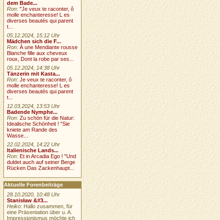
dem Bade...
Ron
:
"Je veux te raconter, ô
molle enchanteresse! L es
diverses beautés qui parent
t...
05.12.2024, 15:12 Uhr
Mädchen sich die F...
Ron
:
À une Mendiante rousse
Blanche fille aux cheveux
roux, Dont la robe par ses...
05.12.2024, 14:38 Uhr
Tänzerin mit Kasta...
Ron
:
Je veux te raconter, ô
molle enchanteresse! L es
diverses beautés qui parent
t...
12.03.2024, 13:53 Uhr
Badende Nymphe...
Ron
:
Zu schön für die Natur:
Idealische Schönheit ! "Sie
kniete am Rande des
Wasse...
22.02.2024, 14:22 Uhr
Italienische Lands...
Ron
:
Et in Arcadia Ego ! "Und
duldet auch auf seiner Berge
Rücken Das Zackenhaupt...
Aktuelle Forenbeiträge
28.10.2020, 10:48 Uhr
Stanisław &#3...
Heiko
: Hallo zusammen, für
eine Präsentation über u. A.
Impressionismus möchte ich