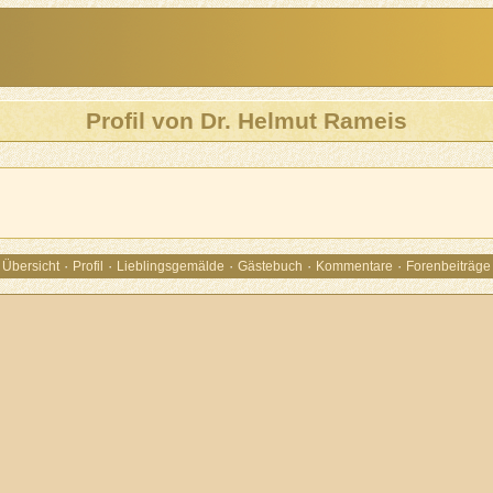
Profil von Dr. Helmut Rameis
·
·
·
·
·
Übersicht
Profil
Lieblingsgemälde
Gästebuch
Kommentare
Forenbeiträge