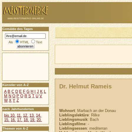
Gemälde des Tages
Als
HTML
Text
Dr. Helmut Rameis
Künstler von A-Z
A
B
C
D
E
F
G
H
I
J
K
L
M
N
O
P
Q
R
S
T
U
V
W
X
Y
Z
nach Jahrhunderten
Wohnort
: Marbach an der Donau
Lieblingslektüre
: Rilke
bis 10.
11.
12.
13.
14.
Lieblingsmusik
: Bach
15.
16.
17.
18.
19.
20.
Lieblingsfilme
: -
Lieblingsessen
: mediterran
Themen von A-Z