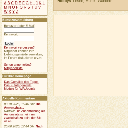
Hobbys
: Lesen, Musik, Wandern
A
B
C
D
E
F
G
H
I
J
K
L
M
N
O
P
Q
R
S
T
U
V
W
X
Y
Z
Benutzeranmeldung
Benutzer (oder E-Mail):
Kennwort:
Kennwort vergessen?
Mitglieder können ihre
Lieblingsgemälde verwalten,
im Forum diskutieren u.v.m.
...
Schon angemeldet?
Mitgliederliste
Für Ihre Homepage
Das Gemälde des Tages
Das Zufallsgemälde
Module für WP/Joomla
Aktuelle Kommentare
03.10.2025, 15:46 Uhr
Die
Annunziata...
Radtke
:
Die Zuschreibung als
Annunziata scheint mir
zweifelhaft zu sein, der Blic
ist na...
25.06.2025, 17:44 Uhr
Nach