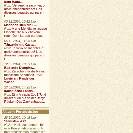
dem Bade...
Ron
:
"Je veux te raconter, ô
molle enchanteresse! L es
diverses beautés qui parent
t...
05.12.2024, 15:12 Uhr
Mädchen sich die F...
Ron
:
À une Mendiante rousse
Blanche fille aux cheveux
roux, Dont la robe par ses...
05.12.2024, 14:38 Uhr
Tänzerin mit Kasta...
Ron
:
Je veux te raconter, ô
molle enchanteresse! L es
diverses beautés qui parent
t...
12.03.2024, 13:53 Uhr
Badende Nymphe...
Ron
:
Zu schön für die Natur:
Idealische Schönheit ! "Sie
kniete am Rande des
Wasse...
22.02.2024, 14:22 Uhr
Italienische Lands...
Ron
:
Et in Arcadia Ego ! "Und
duldet auch auf seiner Berge
Rücken Das Zackenhaupt...
Aktuelle Forenbeiträge
28.10.2020, 10:48 Uhr
Stanisław &#3...
Heiko
: Hallo zusammen, für
eine Präsentation über u. A.
Impressionismus möchte ich