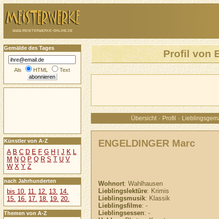
Gemälde des Tages
Profil vo
Als
HTML
Text
·
·
Übersicht
Profil
Lieblingsgem
ENGELDINGER Marc
Künstler von A-Z
A
B
C
D
E
F
G
H
I
J
K
L
M
N
O
P
Q
R
S
T
U
V
W
X
Y
Z
nach Jahrhunderten
Wohnort
: Wahlhausen
Lieblingslektüre
: Krimis
bis 10.
11.
12.
13.
14.
Lieblingsmusik
: Klassik
15.
16.
17.
18.
19.
20.
Lieblingsfilme
: -
Lieblingsessen
: -
Themen von A-Z