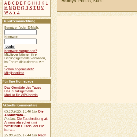
Hobbys
: Photos, Kunst
A
B
C
D
E
F
G
H
I
J
K
L
M
N
O
P
Q
R
S
T
U
V
W
X
Y
Z
Benutzeranmeldung
Benutzer (oder E-Mail):
Kennwort:
Kennwort vergessen?
Mitglieder können ihre
Lieblingsgemälde verwalten,
im Forum diskutieren u.v.m.
...
Schon angemeldet?
Mitgliederliste
Für Ihre Homepage
Das Gemälde des Tages
Das Zufallsgemälde
Module für WP/Joomla
Aktuelle Kommentare
03.10.2025, 15:46 Uhr
Die
Annunziata...
Radtke
:
Die Zuschreibung als
Annunziata scheint mir
zweifelhaft zu sein, der Blic
ist na...
25.06.2025, 17:44 Uhr
Nach