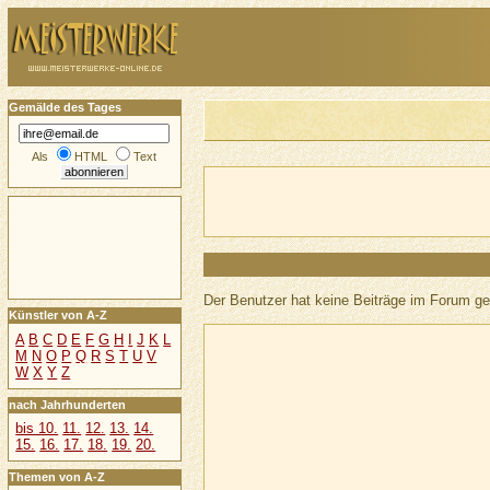
Gemälde des Tages
Als
HTML
Text
Der Benutzer hat keine Beiträge im Forum ge
Künstler von A-Z
A
B
C
D
E
F
G
H
I
J
K
L
M
N
O
P
Q
R
S
T
U
V
W
X
Y
Z
nach Jahrhunderten
bis 10.
11.
12.
13.
14.
15.
16.
17.
18.
19.
20.
Themen von A-Z