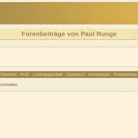
Forenbeiträge von Paul Runge
·
·
·
·
·
Übersicht
Profil
Lieblingsgemälde
Gästebuch
Kommentare
Forenbeiträge
schrieben.