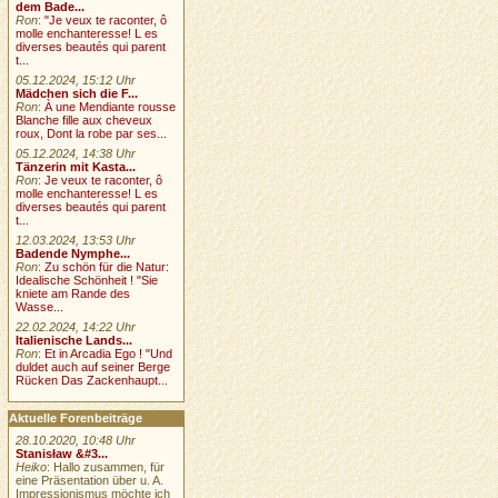
dem Bade...
Ron
:
"Je veux te raconter, ô
molle enchanteresse! L es
diverses beautés qui parent
t...
05.12.2024, 15:12 Uhr
Mädchen sich die F...
Ron
:
À une Mendiante rousse
Blanche fille aux cheveux
roux, Dont la robe par ses...
05.12.2024, 14:38 Uhr
Tänzerin mit Kasta...
Ron
:
Je veux te raconter, ô
molle enchanteresse! L es
diverses beautés qui parent
t...
12.03.2024, 13:53 Uhr
Badende Nymphe...
Ron
:
Zu schön für die Natur:
Idealische Schönheit ! "Sie
kniete am Rande des
Wasse...
22.02.2024, 14:22 Uhr
Italienische Lands...
Ron
:
Et in Arcadia Ego ! "Und
duldet auch auf seiner Berge
Rücken Das Zackenhaupt...
Aktuelle Forenbeiträge
28.10.2020, 10:48 Uhr
Stanisław &#3...
Heiko
: Hallo zusammen, für
eine Präsentation über u. A.
Impressionismus möchte ich