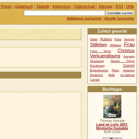
Forum
|
Gästebuch
|
Statistik
|
Impressum
|
Datenschutz
|
Sitemap
|
RSS
|
Hilfe
Beliebteste Suchwörter
|
Aktuelle Suchwörter
Zuletzt gesucht
Rubens
Gebet
Ritter
Vermeer
Frau
Stilleben
Stillleben
Christus
Franz Stuck
Verkuendigung
Ausgang
Strasbourg
Marten Pepyn
Zuerich
Ermahnung
Bogenbruecke
Pietro
Jenenser
Studenten
Belle
Accademia
Carrara
Buchtipps
Thomas Kinkade
Land im Licht 2007.
Mystische Gemälde
EUR 14,92