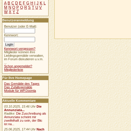
A
B
C
D
E
F
G
H
I
J
K
L
M
N
O
P
Q
R
S
T
U
V
W
X
Y
Z
Benutzeranmeldung
Benutzer (oder E-Mail):
Kennwort:
Kennwort vergessen?
Mitglieder können ihre
Lieblingsgemälde verwalten,
im Forum diskutieren u.v.m.
...
Schon angemeldet?
Mitgliederliste
Für Ihre Homepage
Das Gemälde des Tages
Das Zufallsgemälde
Module für WP/Joomla
Aktuelle Kommentare
03.10.2025, 15:46 Uhr
Die
Annunziata...
Radtke
:
Die Zuschreibung als
Annunziata scheint mir
zweifelhaft zu sein, der Blic
ist na...
25.06.2025, 17:44 Uhr
Nach