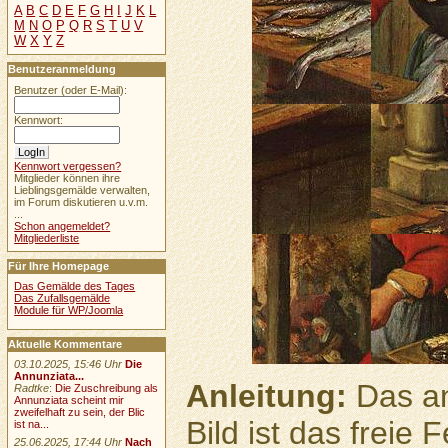
A
B
C
D
E
F
G
H
I
J
K
L
M
N
O
P
Q
R
S
T
U
V
W
X
Y
Z
Benutzeranmeldung
Benutzer (oder E-Mail):
Kennwort:
Kennwort vergessen?
Mitglieder können ihre
Lieblingsgemälde verwalten,
im Forum diskutieren u.v.m.
...
Schon angemeldet?
Mitgliederliste
Für Ihre Homepage
Das Gemälde des Tages
Das Zufallsgemälde
Module für WP/Joomla
Aktuelle Kommentare
03.10.2025, 15:46 Uhr
Die
Annunziata...
Anleitung:
Das an
Radtke
:
Die Zuschreibung als
Annunziata scheint mir
zweifelhaft zu sein, der Blic
Bild ist das freie
ist na...
25.06.2025, 17:44 Uhr
Nach