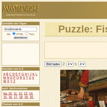
Gemälde des Tages
Puzzle: F
Als
HTML
Text
Z:
S:
Künstler von A-Z
A
B
C
D
E
F
G
H
I
J
K
L
M
N
O
P
Q
R
S
T
U
V
W
X
Y
Z
nach Jahrhunderten
bis 10.
11.
12.
13.
14.
15.
16.
17.
18.
19.
20.
Themen von A-Z