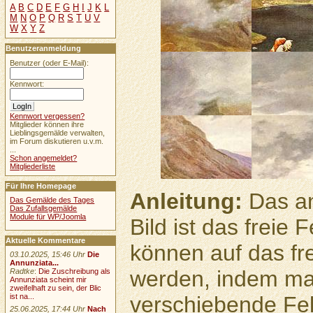
A
B
C
D
E
F
G
H
I
J
K
L
M
N
O
P
Q
R
S
T
U
V
W
X
Y
Z
Benutzeranmeldung
Benutzer (oder E-Mail):
Kennwort:
Kennwort vergessen?
Mitglieder können ihre
Lieblingsgemälde verwalten,
im Forum diskutieren u.v.m.
...
Schon angemeldet?
Mitgliederliste
Für Ihre Homepage
Anleitung:
Das an
Das Gemälde des Tages
Das Zufallsgemälde
Module für WP/Joomla
Bild ist das freie
Aktuelle Kommentare
können auf das fr
03.10.2025, 15:46 Uhr
Die
Annunziata...
werden, indem ma
Radtke
:
Die Zuschreibung als
Annunziata scheint mir
zweifelhaft zu sein, der Blic
verschiebende Feld
ist na...
25.06.2025, 17:44 Uhr
Nach