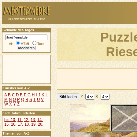
Gemälde des Tages
Puzzl
Als
HTML
Text
Ries
Künstler von A-Z
A
B
C
D
E
F
G
H
I
J
K
L
Z:
S:
M
N
O
P
Q
R
S
T
U
V
W
X
Y
Z
nach Jahrhunderten
bis 10.
11.
12.
13.
14.
15.
16.
17.
18.
19.
20.
Themen von A-Z