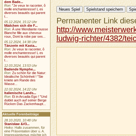
dem Bade...
Ron
:
"Je veux te raconter, ô
molle enchanteresse! L es
diverses beautés qui parent
t...
Permanenter Link diese
05.12.2024, 15:12 Uhr
Mädchen sich die F...
http://www.meisterwerk
Ron
:
À une Mendiante rousse
Blanche fille aux cheveux
ludwig-richter/4382/tei
roux, Dont la robe par ses...
05.12.2024, 14:38 Uhr
Tänzerin mit Kasta...
Ron
:
Je veux te raconter, ô
molle enchanteresse! L es
diverses beautés qui parent
t...
12.03.2024, 13:53 Uhr
Badende Nymphe...
Ron
:
Zu schön für die Natur:
Idealische Schönheit ! "Sie
kniete am Rande des
Wasse...
22.02.2024, 14:22 Uhr
Italienische Lands...
Ron
:
Et in Arcadia Ego ! "Und
duldet auch auf seiner Berge
Rücken Das Zackenhaupt...
Aktuelle Forenbeiträge
28.10.2020, 10:48 Uhr
Stanisław &#3...
Heiko
: Hallo zusammen, für
eine Präsentation über u. A.
Impressionismus möchte ich