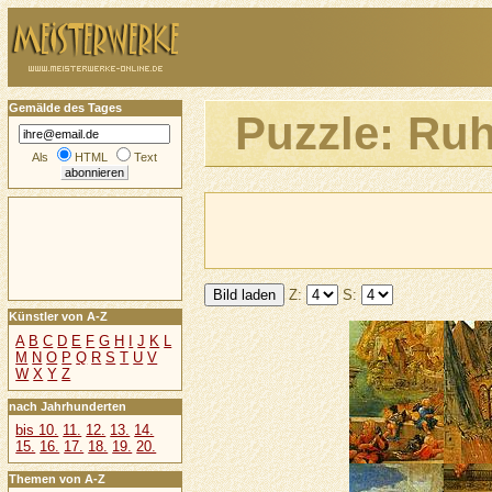
Gemälde des Tages
Puzzle: Ruh
Als
HTML
Text
Z:
S:
Künstler von A-Z
A
B
C
D
E
F
G
H
I
J
K
L
M
N
O
P
Q
R
S
T
U
V
W
X
Y
Z
nach Jahrhunderten
bis 10.
11.
12.
13.
14.
15.
16.
17.
18.
19.
20.
Themen von A-Z