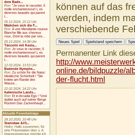
dem Bade...
können auf das fr
Ron
:
"Je veux te raconter, ô
molle enchanteresse! L es
diverses beautés qui parent
werden, indem ma
t...
05.12.2024, 15:12 Uhr
verschiebende Feld
Mädchen sich die F...
Ron
:
À une Mendiante rousse
Blanche fille aux cheveux
roux, Dont la robe par ses...
05.12.2024, 14:38 Uhr
Tänzerin mit Kasta...
Ron
:
Je veux te raconter, ô
Permanenter Link diese
molle enchanteresse! L es
diverses beautés qui parent
http://www.meisterwer
t...
12.03.2024, 13:53 Uhr
online.de/bildpuzzle/al
Badende Nymphe...
Ron
:
Zu schön für die Natur:
Idealische Schönheit ! "Sie
der-flucht.html
kniete am Rande des
Wasse...
22.02.2024, 14:22 Uhr
Italienische Lands...
Ron
:
Et in Arcadia Ego ! "Und
duldet auch auf seiner Berge
Rücken Das Zackenhaupt...
Aktuelle Forenbeiträge
28.10.2020, 10:48 Uhr
Stanisław &#3...
Heiko
: Hallo zusammen, für
eine Präsentation über u. A.
Impressionismus möchte ich