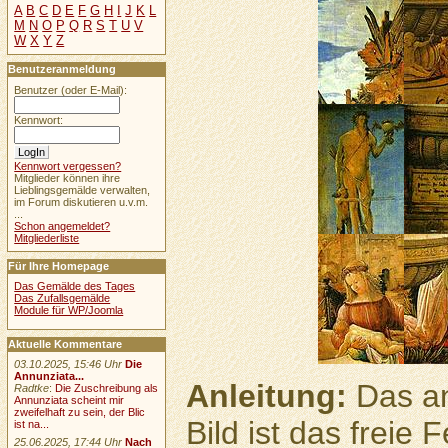
A
B
C
D
E
F
G
H
I
J
K
L
M
N
O
P
Q
R
S
T
U
V
W
X
Y
Z
Benutzeranmeldung
Benutzer (oder E-Mail):
Kennwort:
Kennwort vergessen?
Mitglieder können ihre
Lieblingsgemälde verwalten,
im Forum diskutieren u.v.m.
...
Schon angemeldet?
Mitgliederliste
Für Ihre Homepage
Das Gemälde des Tages
Das Zufallsgemälde
Module für WP/Joomla
Aktuelle Kommentare
03.10.2025, 15:46 Uhr
Die
Annunziata...
Anleitung:
Das an
Radtke
:
Die Zuschreibung als
Annunziata scheint mir
zweifelhaft zu sein, der Blic
Bild ist das freie
ist na...
25.06.2025, 17:44 Uhr
Nach