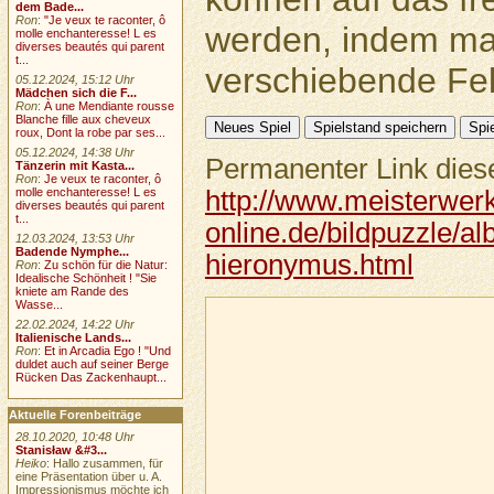
dem Bade...
Ron
:
"Je veux te raconter, ô
werden, indem ma
molle enchanteresse! L es
diverses beautés qui parent
t...
verschiebende Feld
05.12.2024, 15:12 Uhr
Mädchen sich die F...
Ron
:
À une Mendiante rousse
Blanche fille aux cheveux
roux, Dont la robe par ses...
05.12.2024, 14:38 Uhr
Permanenter Link diese
Tänzerin mit Kasta...
Ron
:
Je veux te raconter, ô
http://www.meisterwer
molle enchanteresse! L es
diverses beautés qui parent
t...
online.de/bildpuzzle/al
12.03.2024, 13:53 Uhr
Badende Nymphe...
hieronymus.html
Ron
:
Zu schön für die Natur:
Idealische Schönheit ! "Sie
kniete am Rande des
Wasse...
22.02.2024, 14:22 Uhr
Italienische Lands...
Ron
:
Et in Arcadia Ego ! "Und
duldet auch auf seiner Berge
Rücken Das Zackenhaupt...
Aktuelle Forenbeiträge
28.10.2020, 10:48 Uhr
Stanisław &#3...
Heiko
: Hallo zusammen, für
eine Präsentation über u. A.
Impressionismus möchte ich