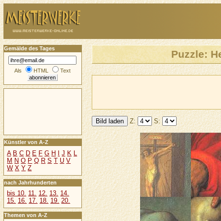
Gemälde des Tages
Puzzle: H
Als
HTML
Text
Z:
S:
Künstler von A-Z
A
B
C
D
E
F
G
H
I
J
K
L
M
N
O
P
Q
R
S
T
U
V
W
X
Y
Z
nach Jahrhunderten
bis 10.
11.
12.
13.
14.
15.
16.
17.
18.
19.
20.
Themen von A-Z