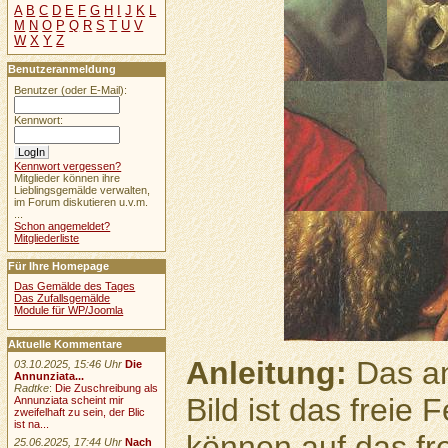
A
B
C
D
E
F
G
H
I
J
K
L
M
N
O
P
Q
R
S
T
U
V
W
X
Y
Z
Benutzeranmeldung
Benutzer (oder E-Mail):
Kennwort:
Kennwort vergessen?
Mitglieder können ihre
Lieblingsgemälde verwalten,
im Forum diskutieren u.v.m.
...
Schon angemeldet?
Mitgliederliste
Für Ihre Homepage
Das Gemälde des Tages
Das Zufallsgemälde
Module für WP/Joomla
Aktuelle Kommentare
Anleitung:
Das an
03.10.2025, 15:46 Uhr
Die
Annunziata...
Radtke
:
Die Zuschreibung als
Bild ist das freie
Annunziata scheint mir
zweifelhaft zu sein, der Blic
ist na...
können auf das fr
25.06.2025, 17:44 Uhr
Nach