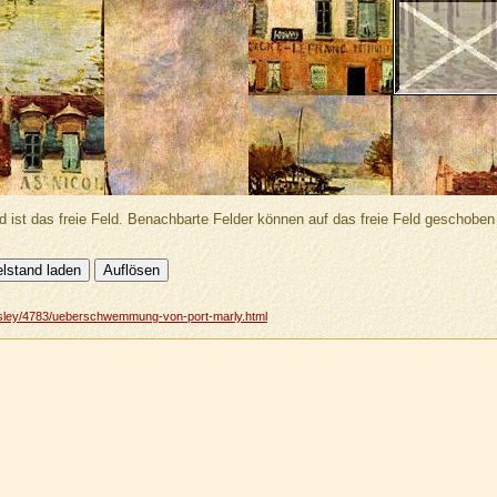
d ist das freie Feld. Benachbarte Felder können auf das freie Feld geschobe
-sisley/4783/ueberschwemmung-von-port-marly.html