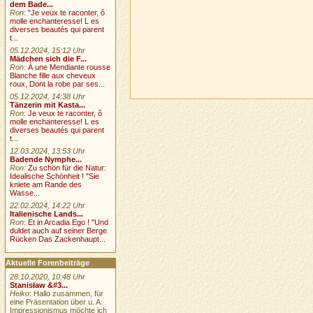
dem Bade...
Ron
:
"Je veux te raconter, ô
molle enchanteresse! L es
diverses beautés qui parent
t...
05.12.2024, 15:12 Uhr
Mädchen sich die F...
Ron
:
À une Mendiante rousse
Blanche fille aux cheveux
roux, Dont la robe par ses...
05.12.2024, 14:38 Uhr
Tänzerin mit Kasta...
Ron
:
Je veux te raconter, ô
molle enchanteresse! L es
diverses beautés qui parent
t...
12.03.2024, 13:53 Uhr
Badende Nymphe...
Ron
:
Zu schön für die Natur:
Idealische Schönheit ! "Sie
kniete am Rande des
Wasse...
22.02.2024, 14:22 Uhr
Italienische Lands...
Ron
:
Et in Arcadia Ego ! "Und
duldet auch auf seiner Berge
Rücken Das Zackenhaupt...
Aktuelle Forenbeiträge
28.10.2020, 10:48 Uhr
Stanisław &#3...
Heiko
: Hallo zusammen, für
eine Präsentation über u. A.
Impressionismus möchte ich