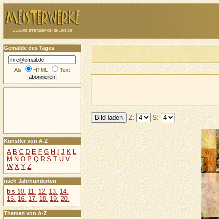
Gemälde des Tages
Als
HTML
Text
Z:
S:
Künstler von A-Z
A
B
C
D
E
F
G
H
I
J
K
L
M
N
O
P
Q
R
S
T
U
V
W
X
Y
Z
nach Jahrhunderten
bis 10.
11.
12.
13.
14.
15.
16.
17.
18.
19.
20.
Themen von A-Z