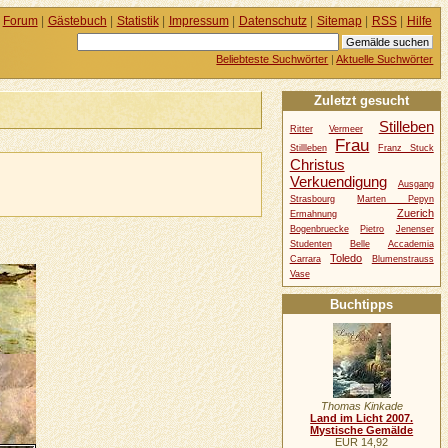
Forum
|
Gästebuch
|
Statistik
|
Impressum
|
Datenschutz
|
Sitemap
|
RSS
|
Hilfe
Beliebteste Suchwörter
|
Aktuelle Suchwörter
Zuletzt gesucht
Stilleben
Ritter
Vermeer
Frau
Stillleben
Franz Stuck
Christus
Verkuendigung
Ausgang
Strasbourg
Marten Pepyn
Zuerich
Ermahnung
Bogenbruecke
Pietro
Jenenser
Studenten
Belle
Accademia
Toledo
Carrara
Blumenstrauss
Vase
Buchtipps
Thomas Kinkade
Land im Licht 2007.
Mystische Gemälde
EUR 14,92