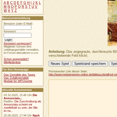
A
B
C
D
E
F
G
H
I
J
K
L
M
N
O
P
Q
R
S
T
U
V
W
X
Y
Z
Benutzeranmeldung
Benutzer (oder E-Mail):
Kennwort:
Kennwort vergessen?
Mitglieder können ihre
Lieblingsgemälde verwalten,
Anleitung:
Das angegraute, durchkreuzte Bil
im Forum diskutieren u.v.m.
verschiebende Feld klickt.
...
Schon angemeldet?
Mitgliederliste
Für Ihre Homepage
Permanenter Link dieser Seite:
http://www.meisterwerke-online.de/bildpuzzle/alfred
Das Gemälde des Tages
Das Zufallsgemälde
Module für WP/Joomla
Aktuelle Kommentare
03.10.2025, 15:46 Uhr
Die
Annunziata...
Radtke
:
Die Zuschreibung als
Annunziata scheint mir
zweifelhaft zu sein, der Blic
ist na...
25.06.2025, 17:44 Uhr
Nach