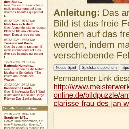
dem Bade...
Ron
:
"Je veux te raconter, ô
molle enchanteresse! L es
Anleitung:
Das an
diverses beautés qui parent
t...
Bild ist das freie
05.12.2024, 15:12 Uhr
Mädchen sich die F...
Ron
:
À une Mendiante rousse
können auf das fr
Blanche fille aux cheveux
roux, Dont la robe par ses...
05.12.2024, 14:38 Uhr
werden, indem ma
Tänzerin mit Kasta...
Ron
:
Je veux te raconter, ô
molle enchanteresse! L es
verschiebende Feld
diverses beautés qui parent
t...
12.03.2024, 13:53 Uhr
Badende Nymphe...
Ron
:
Zu schön für die Natur:
Idealische Schönheit ! "Sie
Permanenter Link diese
kniete am Rande des
Wasse...
http://www.meisterwer
22.02.2024, 14:22 Uhr
Italienische Lands...
Ron
:
Et in Arcadia Ego ! "Und
online.de/bildpuzzle/a
duldet auch auf seiner Berge
Rücken Das Zackenhaupt...
clarisse-frau-des-jan-
Aktuelle Forenbeiträge
28.10.2020, 10:48 Uhr
Stanisław &#3...
Heiko
: Hallo zusammen, für
eine Präsentation über u. A.
Impressionismus möchte ich