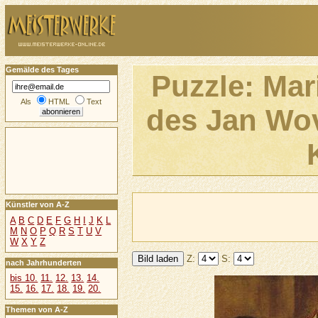
Gemälde des Tages
Puzzle: Mar
Als
HTML
Text
des Jan Wov
Künstler von A-Z
A
B
C
D
E
F
G
H
I
J
K
L
M
N
O
P
Q
R
S
T
U
V
W
X
Y
Z
Z:
S:
nach Jahrhunderten
bis 10.
11.
12.
13.
14.
15.
16.
17.
18.
19.
20.
Themen von A-Z