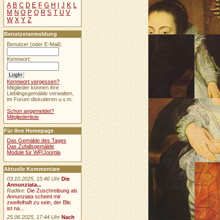
A
B
C
D
E
F
G
H
I
J
K
L
M
N
O
P
Q
R
S
T
U
V
W
X
Y
Z
Benutzeranmeldung
Benutzer (oder E-Mail):
Kennwort:
Kennwort vergessen?
Mitglieder können ihre
Lieblingsgemälde verwalten,
im Forum diskutieren u.v.m.
...
Schon angemeldet?
Mitgliederliste
Für Ihre Homepage
Das Gemälde des Tages
Das Zufallsgemälde
Module für WP/Joomla
Aktuelle Kommentare
03.10.2025, 15:46 Uhr
Die
Annunziata...
Radtke
:
Die Zuschreibung als
Annunziata scheint mir
zweifelhaft zu sein, der Blic
ist na...
25.06.2025, 17:44 Uhr
Nach