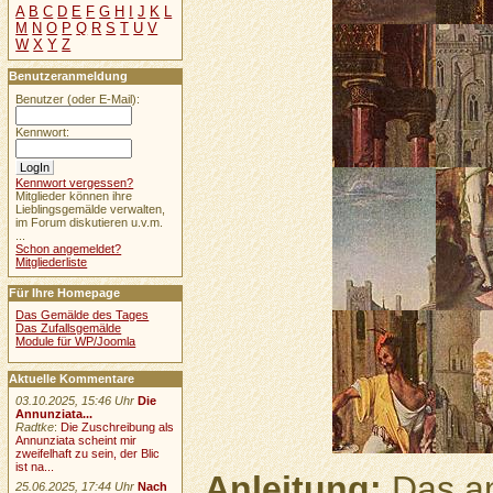
A
B
C
D
E
F
G
H
I
J
K
L
M
N
O
P
Q
R
S
T
U
V
W
X
Y
Z
Benutzeranmeldung
Benutzer (oder E-Mail):
Kennwort:
Kennwort vergessen?
Mitglieder können ihre
Lieblingsgemälde verwalten,
im Forum diskutieren u.v.m.
...
Schon angemeldet?
Mitgliederliste
Für Ihre Homepage
Das Gemälde des Tages
Das Zufallsgemälde
Module für WP/Joomla
Aktuelle Kommentare
03.10.2025, 15:46 Uhr
Die
Annunziata...
Radtke
:
Die Zuschreibung als
Annunziata scheint mir
zweifelhaft zu sein, der Blic
ist na...
Anleitung:
Das an
25.06.2025, 17:44 Uhr
Nach