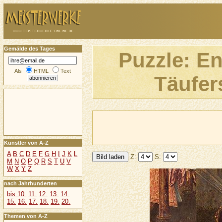
Gemälde des Tages
Puzzle: E
Als
HTML
Text
Täufer
Künstler von A-Z
A
B
C
D
E
F
G
H
I
J
K
L
Z:
S:
M
N
O
P
Q
R
S
T
U
V
W
X
Y
Z
nach Jahrhunderten
bis 10.
11.
12.
13.
14.
15.
16.
17.
18.
19.
20.
Themen von A-Z