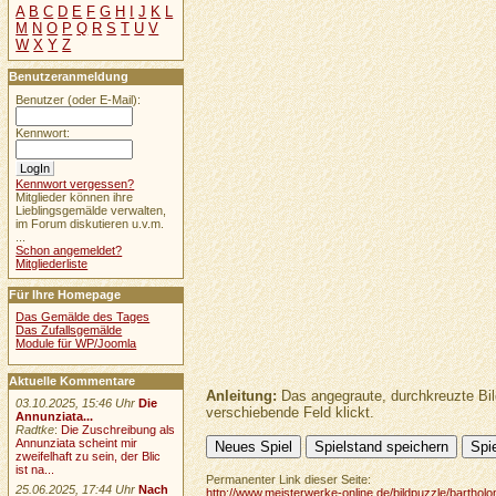
A
B
C
D
E
F
G
H
I
J
K
L
M
N
O
P
Q
R
S
T
U
V
W
X
Y
Z
Benutzeranmeldung
Benutzer (oder E-Mail):
Kennwort:
Kennwort vergessen?
Mitglieder können ihre
Lieblingsgemälde verwalten,
im Forum diskutieren u.v.m.
...
Schon angemeldet?
Mitgliederliste
Für Ihre Homepage
Das Gemälde des Tages
Das Zufallsgemälde
Module für WP/Joomla
Aktuelle Kommentare
Anleitung:
Das angegraute, durchkreuzte Bil
03.10.2025, 15:46 Uhr
Die
verschiebende Feld klickt.
Annunziata...
Radtke
:
Die Zuschreibung als
Annunziata scheint mir
zweifelhaft zu sein, der Blic
ist na...
Permanenter Link dieser Seite:
25.06.2025, 17:44 Uhr
Nach
http://www.meisterwerke-online.de/bildpuzzle/bartholo