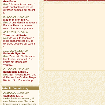
dem Bade...
Ron
:
"Je veux te raconter, ô
molle enchanteresse! L es
diverses beautés qui parent
t...
05.12.2024, 15:12 Uhr
Mädchen sich die F...
Ron
:
À une Mendiante rousse
Blanche fille aux cheveux
roux, Dont la robe par ses...
05.12.2024, 14:38 Uhr
Tänzerin mit Kasta...
Ron
:
Je veux te raconter, ô
molle enchanteresse! L es
diverses beautés qui parent
t...
12.03.2024, 13:53 Uhr
Badende Nymphe...
Ron
:
Zu schön für die Natur:
Idealische Schönheit ! "Sie
kniete am Rande des
Wasse...
22.02.2024, 14:22 Uhr
Italienische Lands...
Ron
:
Et in Arcadia Ego ! "Und
duldet auch auf seiner Berge
Rücken Das Zackenhaupt...
Aktuelle Forenbeiträge
28.10.2020, 10:48 Uhr
Stanisław &#3...
Heiko
: Hallo zusammen, für
eine Präsentation über u. A.
Impressionismus möchte ich