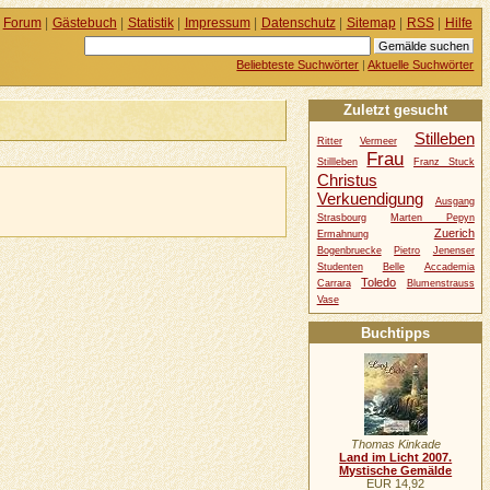
Forum
|
Gästebuch
|
Statistik
|
Impressum
|
Datenschutz
|
Sitemap
|
RSS
|
Hilfe
Beliebteste Suchwörter
|
Aktuelle Suchwörter
Zuletzt gesucht
Stilleben
Ritter
Vermeer
Frau
Stillleben
Franz Stuck
Christus
Verkuendigung
Ausgang
Strasbourg
Marten Pepyn
Zuerich
Ermahnung
Bogenbruecke
Pietro
Jenenser
Studenten
Belle
Accademia
Toledo
Carrara
Blumenstrauss
Vase
Buchtipps
Thomas Kinkade
Land im Licht 2007.
Mystische Gemälde
EUR 14,92