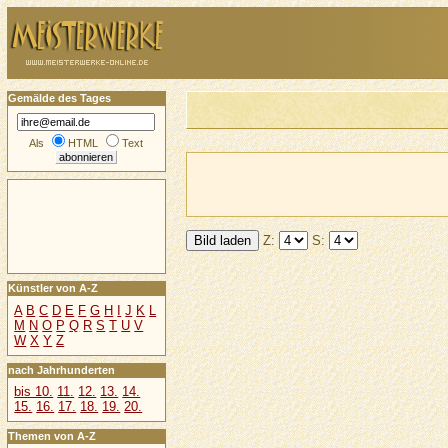
Gemälde des Tages
Als
HTML
Text
Z:
S:
Künstler von A-Z
A
B
C
D
E
F
G
H
I
J
K
L
M
N
O
P
Q
R
S
T
U
V
W
X
Y
Z
nach Jahrhunderten
bis 10.
11.
12.
13.
14.
15.
16.
17.
18.
19.
20.
Themen von A-Z