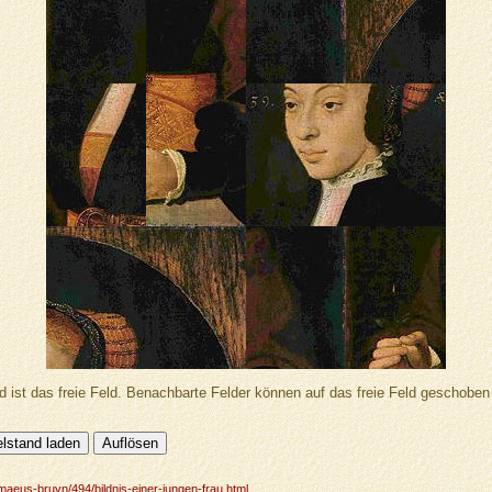
d ist das freie Feld. Benachbarte Felder können auf das freie Feld geschobe
maeus-bruyn/494/bildnis-einer-jungen-frau.html