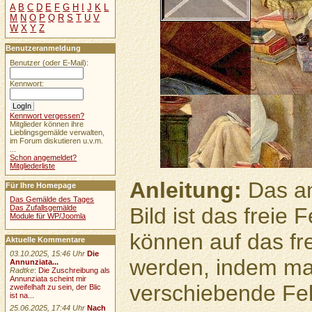
A
B
C
D
E
F
G
H
I
J
K
L
M
N
O
P
Q
R
S
T
U
V
W
X
Y
Z
Benutzeranmeldung
Benutzer (oder E-Mail):
Kennwort:
Kennwort vergessen?
Mitglieder können ihre
Lieblingsgemälde verwalten,
im Forum diskutieren u.v.m.
...
Schon angemeldet?
Mitgliederliste
Anleitung:
Das an
Für Ihre Homepage
Das Gemälde des Tages
Bild ist das freie
Das Zufallsgemälde
Module für WP/Joomla
können auf das fr
Aktuelle Kommentare
03.10.2025, 15:46 Uhr
Die
werden, indem ma
Annunziata...
Radtke
:
Die Zuschreibung als
Annunziata scheint mir
verschiebende Feld
zweifelhaft zu sein, der Blic
ist na...
25.06.2025, 17:44 Uhr
Nach