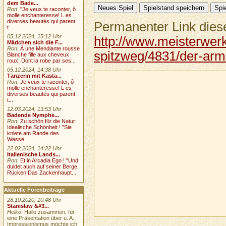
dem Bade...
Ron
:
"Je veux te raconter, ô
molle enchanteresse! L es
diverses beautés qui parent
Permanenter Link diese
t...
05.12.2024, 15:12 Uhr
http://www.meisterwerk
Mädchen sich die F...
Ron
:
À une Mendiante rousse
spitzweg/4831/der-arm
Blanche fille aux cheveux
roux, Dont la robe par ses...
05.12.2024, 14:38 Uhr
Tänzerin mit Kasta...
Ron
:
Je veux te raconter, ô
molle enchanteresse! L es
diverses beautés qui parent
t...
12.03.2024, 13:53 Uhr
Badende Nymphe...
Ron
:
Zu schön für die Natur:
Idealische Schönheit ! "Sie
kniete am Rande des
Wasse...
22.02.2024, 14:22 Uhr
Italienische Lands...
Ron
:
Et in Arcadia Ego ! "Und
duldet auch auf seiner Berge
Rücken Das Zackenhaupt...
Aktuelle Forenbeiträge
28.10.2020, 10:48 Uhr
Stanisław &#3...
Heiko
: Hallo zusammen, für
eine Präsentation über u. A.
Impressionismus möchte ich