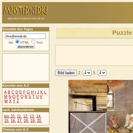
Gemälde des Tages
Puzzle
Als
HTML
Text
Z:
S:
Künstler von A-Z
A
B
C
D
E
F
G
H
I
J
K
L
M
N
O
P
Q
R
S
T
U
V
W
X
Y
Z
nach Jahrhunderten
bis 10.
11.
12.
13.
14.
15.
16.
17.
18.
19.
20.
Themen von A-Z