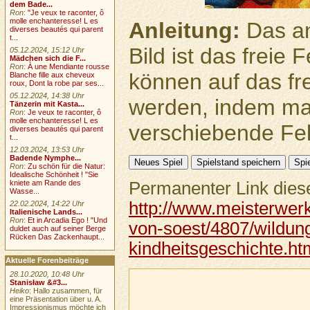
dem Bade...
Ron
:
"Je veux te raconter, ô
molle enchanteresse! L es
Anleitung:
Das an
diverses beautés qui parent
t...
Bild ist das freie
05.12.2024, 15:12 Uhr
Mädchen sich die F...
Ron
:
À une Mendiante rousse
können auf das fr
Blanche fille aux cheveux
roux, Dont la robe par ses...
05.12.2024, 14:38 Uhr
werden, indem ma
Tänzerin mit Kasta...
Ron
:
Je veux te raconter, ô
molle enchanteresse! L es
verschiebende Feld
diverses beautés qui parent
t...
12.03.2024, 13:53 Uhr
Badende Nymphe...
Ron
:
Zu schön für die Natur:
Idealische Schönheit ! "Sie
Permanenter Link diese
kniete am Rande des
Wasse...
http://www.meisterwerk
22.02.2024, 14:22 Uhr
Italienische Lands...
Ron
:
Et in Arcadia Ego ! "Und
von-soest/4807/wildunge
duldet auch auf seiner Berge
Rücken Das Zackenhaupt...
kindheitsgeschichte.ht
Aktuelle Forenbeiträge
28.10.2020, 10:48 Uhr
Stanisław &#3...
Heiko
: Hallo zusammen, für
eine Präsentation über u. A.
Impressionismus möchte ich