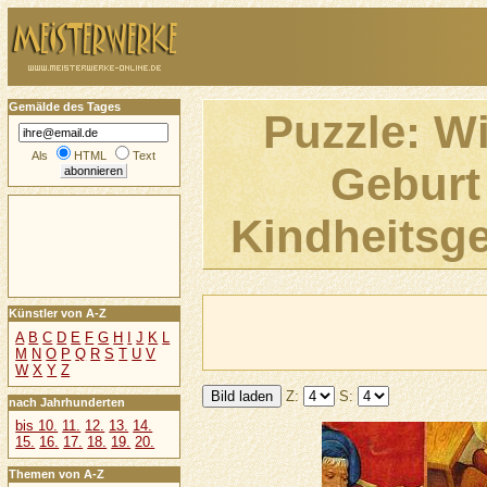
Gemälde des Tages
Puzzle: W
Als
HTML
Text
Geburt 
Kindheitsge
Künstler von A-Z
A
B
C
D
E
F
G
H
I
J
K
L
M
N
O
P
Q
R
S
T
U
V
W
X
Y
Z
Z:
S:
nach Jahrhunderten
bis 10.
11.
12.
13.
14.
15.
16.
17.
18.
19.
20.
Themen von A-Z