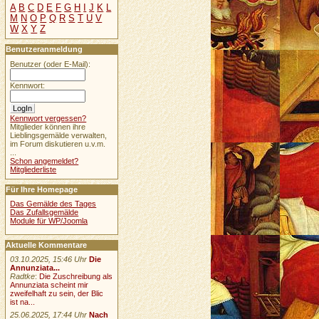
A
B
C
D
E
F
G
H
I
J
K
L
M
N
O
P
Q
R
S
T
U
V
W
X
Y
Z
Benutzeranmeldung
Benutzer (oder E-Mail):
Kennwort:
Kennwort vergessen?
Mitglieder können ihre
Lieblingsgemälde verwalten,
im Forum diskutieren u.v.m.
...
Schon angemeldet?
Mitgliederliste
Für Ihre Homepage
Das Gemälde des Tages
Das Zufallsgemälde
Module für WP/Joomla
Aktuelle Kommentare
03.10.2025, 15:46 Uhr
Die
Annunziata...
Radtke
:
Die Zuschreibung als
Annunziata scheint mir
zweifelhaft zu sein, der Blic
ist na...
25.06.2025, 17:44 Uhr
Nach