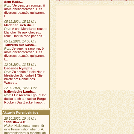
dem Bade...
Ron
:
"Je veux te raconter, ô
molle enchanteresse! L es
diverses beautés qui parent
t...
05.12.2024, 15:12 Uhr
Mädchen sich die F...
Ron
:
À une Mendiante rousse
Blanche fille aux cheveux
roux, Dont la robe par ses...
05.12.2024, 14:38 Uhr
Tänzerin mit Kasta...
Ron
:
Je veux te raconter, ô
molle enchanteresse! L es
diverses beautés qui parent
t...
12.03.2024, 13:53 Uhr
Badende Nymphe...
Ron
:
Zu schön für die Natur:
Idealische Schönheit ! "Sie
kniete am Rande des
Wasse...
22.02.2024, 14:22 Uhr
Italienische Lands...
Ron
:
Et in Arcadia Ego ! "Und
duldet auch auf seiner Berge
Rücken Das Zackenhaupt...
Aktuelle Forenbeiträge
28.10.2020, 10:48 Uhr
Stanisław &#3...
Heiko
: Hallo zusammen, für
eine Präsentation über u. A.
Impressionismus möchte ich