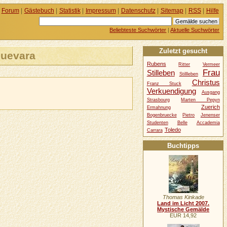
Forum
|
Gästebuch
|
Statistik
|
Impressum
|
Datenschutz
|
Sitemap
|
RSS
|
Hilfe
Beliebteste Suchwörter
|
Aktuelle Suchwörter
Zuletzt gesucht
Guevara
Rubens
Ritter
Vermeer
Frau
Stilleben
Stillleben
Christus
Franz Stuck
Verkuendigung
Ausgang
Strasbourg
Marten Pepyn
Zuerich
Ermahnung
Bogenbruecke
Pietro
Jenenser
Studenten
Belle
Accademia
Toledo
Carrara
Buchtipps
Thomas Kinkade
Land im Licht 2007.
Mystische Gemälde
EUR 14,92