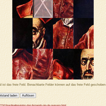
d ist das freie Feld. Benachbarte Felder können auf das freie Feld geschobe
/2241/kardinalinquisitor-don-fernando-nio-de-guevara.html