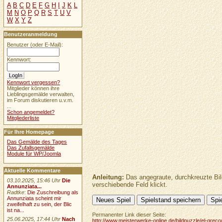
A
B
C
D
E
F
G
H
I
J
K
L
M
N
O
P
Q
R
S
T
U
V
W
X
Y
Z
Benutzeranmeldung
Benutzer (oder E-Mail):
Kennwort:
Kennwort vergessen?
Mitglieder können ihre
Lieblingsgemälde verwalten,
im Forum diskutieren u.v.m.
...
Schon angemeldet?
Mitgliederliste
Für Ihre Homepage
Das Gemälde des Tages
Das Zufallsgemälde
Module für WP/Joomla
Aktuelle Kommentare
Anleitung:
Das angegraute, durchkreuzte Bil
03.10.2025, 15:46 Uhr
Die
verschiebende Feld klickt.
Annunziata...
Radtke
:
Die Zuschreibung als
Annunziata scheint mir
zweifelhaft zu sein, der Blic
ist na...
Permanenter Link dieser Seite:
25.06.2025, 17:44 Uhr
Nach
http://www.meisterwerke-online.de/bildpuzzle/el-greco