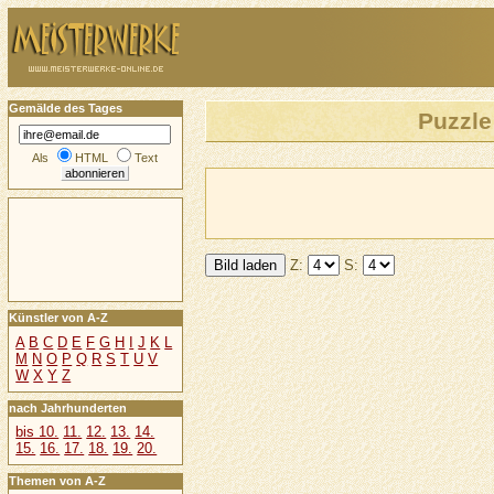
Gemälde des Tages
Puzzle
Als
HTML
Text
Z:
S:
Künstler von A-Z
A
B
C
D
E
F
G
H
I
J
K
L
M
N
O
P
Q
R
S
T
U
V
W
X
Y
Z
nach Jahrhunderten
bis 10.
11.
12.
13.
14.
15.
16.
17.
18.
19.
20.
Themen von A-Z