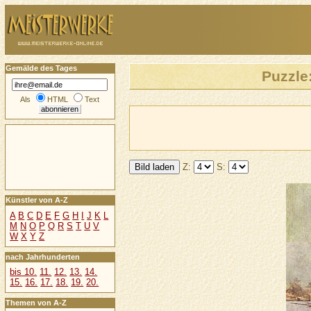
Gemälde des Tages
Puzzle
Als
HTML
Text
Z:
S:
Künstler von A-Z
A
B
C
D
E
F
G
H
I
J
K
L
M
N
O
P
Q
R
S
T
U
V
W
X
Y
Z
nach Jahrhunderten
bis 10.
11.
12.
13.
14.
15.
16.
17.
18.
19.
20.
Themen von A-Z