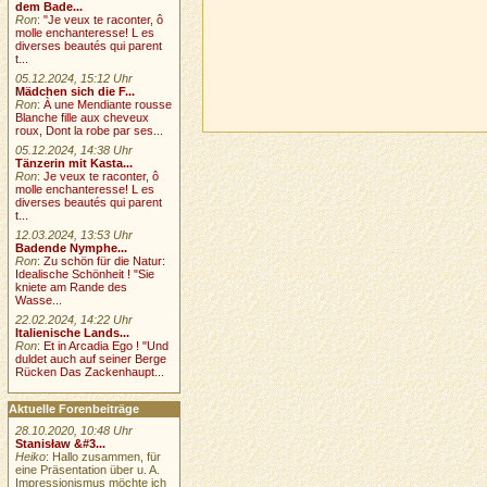
dem Bade...
Ron
:
"Je veux te raconter, ô
molle enchanteresse! L es
diverses beautés qui parent
t...
05.12.2024, 15:12 Uhr
Mädchen sich die F...
Ron
:
À une Mendiante rousse
Blanche fille aux cheveux
roux, Dont la robe par ses...
05.12.2024, 14:38 Uhr
Tänzerin mit Kasta...
Ron
:
Je veux te raconter, ô
molle enchanteresse! L es
diverses beautés qui parent
t...
12.03.2024, 13:53 Uhr
Badende Nymphe...
Ron
:
Zu schön für die Natur:
Idealische Schönheit ! "Sie
kniete am Rande des
Wasse...
22.02.2024, 14:22 Uhr
Italienische Lands...
Ron
:
Et in Arcadia Ego ! "Und
duldet auch auf seiner Berge
Rücken Das Zackenhaupt...
Aktuelle Forenbeiträge
28.10.2020, 10:48 Uhr
Stanisław &#3...
Heiko
: Hallo zusammen, für
eine Präsentation über u. A.
Impressionismus möchte ich