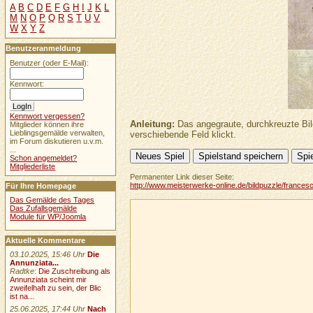
A
B
C
D
E
F
G
H
I
J
K
L
M
N
O
P
Q
R
S
T
U
V
W
X
Y
Z
Benutzeranmeldung
Benutzer (oder E-Mail):
Kennwort:
Kennwort vergessen?
Anleitung:
Das angegraute, durchkreuzte Bil
Mitglieder können ihre
Lieblingsgemälde verwalten,
verschiebende Feld klickt.
im Forum diskutieren u.v.m.
...
Schon angemeldet?
Mitgliederliste
Permanenter Link dieser Seite:
http://www.meisterwerke-online.de/bildpuzzle/frances
Für Ihre Homepage
Das Gemälde des Tages
Das Zufallsgemälde
Module für WP/Joomla
Aktuelle Kommentare
03.10.2025, 15:46 Uhr
Die
Annunziata...
Radtke
:
Die Zuschreibung als
Annunziata scheint mir
zweifelhaft zu sein, der Blic
ist na...
25.06.2025, 17:44 Uhr
Nach