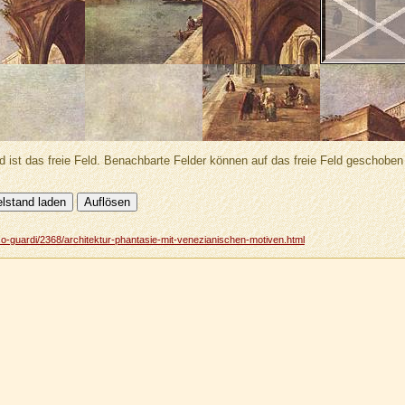
d ist das freie Feld. Benachbarte Felder können auf das freie Feld geschobe
co-guardi/2368/architektur-phantasie-mit-venezianischen-motiven.html