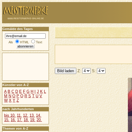
Gemälde des Tages
Als
HTML
Text
Z:
S:
Künstler von A-Z
A
B
C
D
E
F
G
H
I
J
K
L
M
N
O
P
Q
R
S
T
U
V
W
X
Y
Z
nach Jahrhunderten
bis 10.
11.
12.
13.
14.
15.
16.
17.
18.
19.
20.
Themen von A-Z