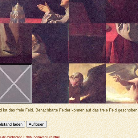
d ist das freie Feld. Benachbarte Felder können auf das freie Feld geschobe
co-de-zurbaran/5570/hl-bonaventura.html