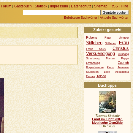
Forum
|
Gästebuch
|
Statistik
|
Impressum
|
Datenschutz
|
Sitemap
|
RSS
|
Hilfe
Beliebteste Suchwörter
|
Aktuelle Suchwörter
Zuletzt gesucht
Rubens
Ritter
Vermeer
Frau
Stilleben
Stillleben
Christus
Franz Stuck
Verkuendigung
Ausgang
Strasbourg
Marten Pepyn
Zuerich
Ermahnung
Bogenbruecke
Pietro
Jenenser
Studenten
Belle
Accademia
Toledo
Carrara
Buchtipps
Thomas Kinkade
Land im Licht 2007.
Mystische Gemälde
EUR 14,92