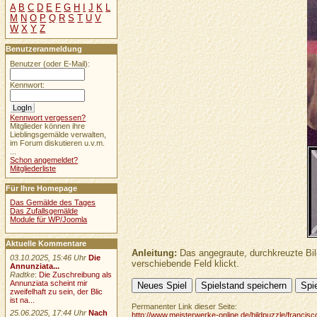
A
B
C
D
E
F
G
H
I
J
K
L
M
N
O
P
Q
R
S
T
U
V
W
X
Y
Z
Benutzeranmeldung
Benutzer (oder E-Mail):
Kennwort:
Kennwort vergessen?
Mitglieder können ihre
Lieblingsgemälde verwalten,
im Forum diskutieren u.v.m.
...
Schon angemeldet?
Mitgliederliste
Für Ihre Homepage
Das Gemälde des Tages
Das Zufallsgemälde
Module für WP/Joomla
Aktuelle Kommentare
Anleitung:
Das angegraute, durchkreuzte Bil
03.10.2025, 15:46 Uhr
Die
verschiebende Feld klickt.
Annunziata...
Radtke
:
Die Zuschreibung als
Annunziata scheint mir
zweifelhaft zu sein, der Blic
ist na...
Permanenter Link dieser Seite:
25.06.2025, 17:44 Uhr
Nach
http://www.meisterwerke-online.de/bildpuzzle/francis