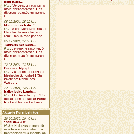
dem Bade...
Ron
:
"Je veux te raconter, ô
molle enchanteresse! L es
diverses beautés qui parent
t...
05.12.2024, 15:12 Uhr
Mädchen sich die F...
Ron
:
À une Mendiante rousse
Blanche fille aux cheveux
roux, Dont la robe par ses...
05.12.2024, 14:38 Uhr
Tänzerin mit Kasta...
Ron
:
Je veux te raconter, ô
molle enchanteresse! L es
diverses beautés qui parent
t...
12.03.2024, 13:53 Uhr
Badende Nymphe...
Ron
:
Zu schön für die Natur:
Idealische Schönheit ! "Sie
kniete am Rande des
Wasse...
22.02.2024, 14:22 Uhr
Italienische Lands...
Ron
:
Et in Arcadia Ego ! "Und
duldet auch auf seiner Berge
Rücken Das Zackenhaupt...
Aktuelle Forenbeiträge
28.10.2020, 10:48 Uhr
Stanisław &#3...
Heiko
: Hallo zusammen, für
eine Präsentation über u. A.
Impressionismus möchte ich