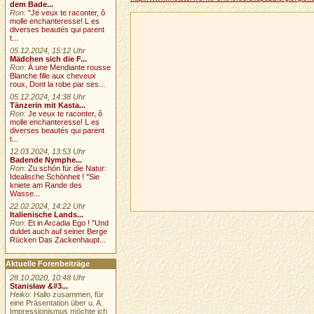
dem Bade...
Ron
:
"Je veux te raconter, ô
molle enchanteresse! L es
diverses beautés qui parent
t...
05.12.2024, 15:12 Uhr
Mädchen sich die F...
Ron
:
À une Mendiante rousse
Blanche fille aux cheveux
roux, Dont la robe par ses...
05.12.2024, 14:38 Uhr
Tänzerin mit Kasta...
Ron
:
Je veux te raconter, ô
molle enchanteresse! L es
diverses beautés qui parent
t...
12.03.2024, 13:53 Uhr
Badende Nymphe...
Ron
:
Zu schön für die Natur:
Idealische Schönheit ! "Sie
kniete am Rande des
Wasse...
22.02.2024, 14:22 Uhr
Italienische Lands...
Ron
:
Et in Arcadia Ego ! "Und
duldet auch auf seiner Berge
Rücken Das Zackenhaupt...
Aktuelle Forenbeiträge
28.10.2020, 10:48 Uhr
Stanisław &#3...
Heiko
: Hallo zusammen, für
eine Präsentation über u. A.
Impressionismus möchte ich