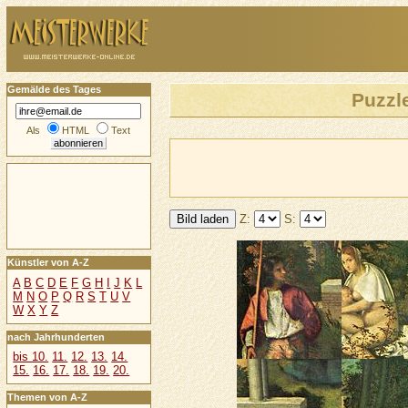
Gemälde des Tages
Puzzl
Als
HTML
Text
Z:
S:
Künstler von A-Z
A
B
C
D
E
F
G
H
I
J
K
L
M
N
O
P
Q
R
S
T
U
V
W
X
Y
Z
nach Jahrhunderten
bis 10.
11.
12.
13.
14.
15.
16.
17.
18.
19.
20.
Themen von A-Z