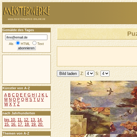
Gemälde des Tages
Puz
Als
HTML
Text
Z:
S:
Künstler von A-Z
A
B
C
D
E
F
G
H
I
J
K
L
M
N
O
P
Q
R
S
T
U
V
W
X
Y
Z
nach Jahrhunderten
bis 10.
11.
12.
13.
14.
15.
16.
17.
18.
19.
20.
Themen von A-Z