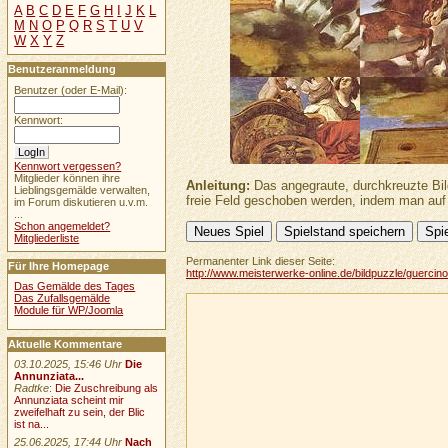
A
B
C
D
E
F
G
H
I
J
K
L
M
N
O
P
Q
R
S
T
U
V
W
X
Y
Z
Benutzeranmeldung
Benutzer (oder E-Mail):
Kennwort:
Kennwort vergessen?
Mitglieder können ihre
Anleitung:
Das angegraute, durchkreuzte Bild
Lieblingsgemälde verwalten,
freie Feld geschoben werden, indem man auf 
im Forum diskutieren u.v.m.
...
Schon angemeldet?
Mitgliederliste
Permanenter Link dieser Seite:
Für Ihre Homepage
http://www.meisterwerke-online.de/bildpuzzle/guercin
Das Gemälde des Tages
Das Zufallsgemälde
Module für WP/Joomla
Aktuelle Kommentare
03.10.2025, 15:46 Uhr
Die
Annunziata...
Radtke
:
Die Zuschreibung als
Annunziata scheint mir
zweifelhaft zu sein, der Blic
ist na...
25.06.2025, 17:44 Uhr
Nach