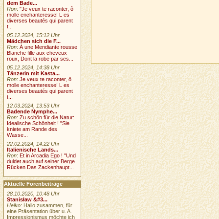
dem Bade...
Ron
:
"Je veux te raconter, ô
molle enchanteresse! L es
diverses beautés qui parent
t...
05.12.2024, 15:12 Uhr
Mädchen sich die F...
Ron
:
À une Mendiante rousse
Blanche fille aux cheveux
roux, Dont la robe par ses...
05.12.2024, 14:38 Uhr
Tänzerin mit Kasta...
Ron
:
Je veux te raconter, ô
molle enchanteresse! L es
diverses beautés qui parent
t...
12.03.2024, 13:53 Uhr
Badende Nymphe...
Ron
:
Zu schön für die Natur:
Idealische Schönheit ! "Sie
kniete am Rande des
Wasse...
22.02.2024, 14:22 Uhr
Italienische Lands...
Ron
:
Et in Arcadia Ego ! "Und
duldet auch auf seiner Berge
Rücken Das Zackenhaupt...
Aktuelle Forenbeiträge
28.10.2020, 10:48 Uhr
Stanisław &#3...
Heiko
: Hallo zusammen, für
eine Präsentation über u. A.
Impressionismus möchte ich