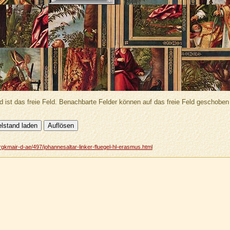
d ist das freie Feld. Benachbarte Felder können auf das freie Feld geschobe
rgkmair-d-ae/497/johannesaltar-linker-fluegel-hl-erasmus.html