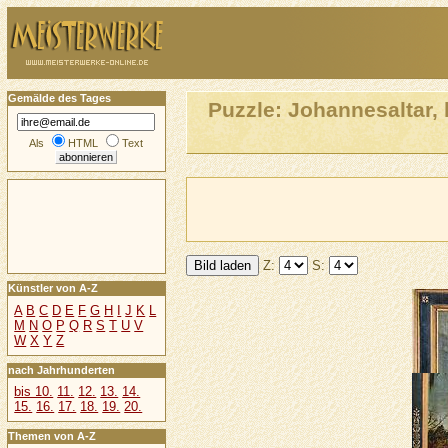
Gemälde des Tages
Puzzle: Johannesaltar, 
Als
HTML
Text
Z:
S:
Künstler von A-Z
A
B
C
D
E
F
G
H
I
J
K
L
M
N
O
P
Q
R
S
T
U
V
W
X
Y
Z
nach Jahrhunderten
bis 10.
11.
12.
13.
14.
15.
16.
17.
18.
19.
20.
Themen von A-Z