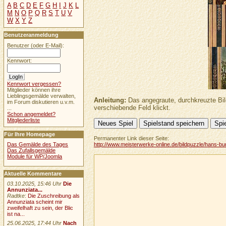
A
B
C
D
E
F
G
H
I
J
K
L
M
N
O
P
Q
R
S
T
U
V
W
X
Y
Z
Benutzeranmeldung
Benutzer (oder E-Mail):
Kennwort:
Kennwort vergessen?
Mitglieder können ihre
Lieblingsgemälde verwalten,
Anleitung:
Das angegraute, durchkreuzte Bil
im Forum diskutieren u.v.m.
verschiebende Feld klickt.
...
Schon angemeldet?
Mitgliederliste
Für Ihre Homepage
Permanenter Link dieser Seite:
Das Gemälde des Tages
http://www.meisterwerke-online.de/bildpuzzle/hans-bu
Das Zufallsgemälde
Module für WP/Joomla
Aktuelle Kommentare
03.10.2025, 15:46 Uhr
Die
Annunziata...
Radtke
:
Die Zuschreibung als
Annunziata scheint mir
zweifelhaft zu sein, der Blic
ist na...
25.06.2025, 17:44 Uhr
Nach