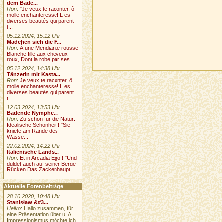
dem Bade...
Ron
:
"Je veux te raconter, ô
molle enchanteresse! L es
diverses beautés qui parent
t...
05.12.2024, 15:12 Uhr
Mädchen sich die F...
Ron
:
À une Mendiante rousse
Blanche fille aux cheveux
roux, Dont la robe par ses...
05.12.2024, 14:38 Uhr
Tänzerin mit Kasta...
Ron
:
Je veux te raconter, ô
molle enchanteresse! L es
diverses beautés qui parent
t...
12.03.2024, 13:53 Uhr
Badende Nymphe...
Ron
:
Zu schön für die Natur:
Idealische Schönheit ! "Sie
kniete am Rande des
Wasse...
22.02.2024, 14:22 Uhr
Italienische Lands...
Ron
:
Et in Arcadia Ego ! "Und
duldet auch auf seiner Berge
Rücken Das Zackenhaupt...
Aktuelle Forenbeiträge
28.10.2020, 10:48 Uhr
Stanisław &#3...
Heiko
: Hallo zusammen, für
eine Präsentation über u. A.
Impressionismus möchte ich