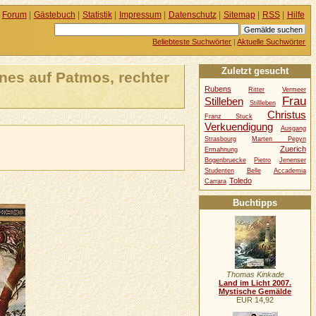
Forum
|
Gästebuch
|
Statistik
|
Impressum
|
Datenschutz
|
Sitemap
|
RSS
|
Hilfe
Beliebteste Suchwörter
|
Aktuelle Suchwörter
Zuletzt gesucht
nnes auf Patmos, rechter
Rubens
Ritter
Vermeer
Frau
Stilleben
Stillleben
Christus
Franz Stuck
Verkuendigung
Ausgang
Strasbourg
Marten Pepyn
Zuerich
Ermahnung
Bogenbruecke
Pietro
Jenenser
Studenten
Belle
Accademia
Toledo
Carrara
Buchtipps
Thomas Kinkade
Land im Licht 2007.
Mystische Gemälde
EUR 14,92