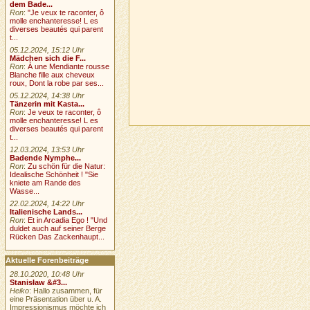
dem Bade...
Ron
:
"Je veux te raconter, ô
molle enchanteresse! L es
diverses beautés qui parent
t...
05.12.2024, 15:12 Uhr
Mädchen sich die F...
Ron
:
À une Mendiante rousse
Blanche fille aux cheveux
roux, Dont la robe par ses...
05.12.2024, 14:38 Uhr
Tänzerin mit Kasta...
Ron
:
Je veux te raconter, ô
molle enchanteresse! L es
diverses beautés qui parent
t...
12.03.2024, 13:53 Uhr
Badende Nymphe...
Ron
:
Zu schön für die Natur:
Idealische Schönheit ! "Sie
kniete am Rande des
Wasse...
22.02.2024, 14:22 Uhr
Italienische Lands...
Ron
:
Et in Arcadia Ego ! "Und
duldet auch auf seiner Berge
Rücken Das Zackenhaupt...
Aktuelle Forenbeiträge
28.10.2020, 10:48 Uhr
Stanisław &#3...
Heiko
: Hallo zusammen, für
eine Präsentation über u. A.
Impressionismus möchte ich