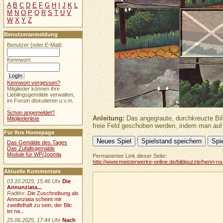
A
B
C
D
E
F
G
H
I
J
K
L
M
N
O
P
Q
R
S
T
U
V
W
X
Y
Z
Benutzeranmeldung
Benutzer (oder E-Mail):
Kennwort:
Kennwort vergessen?
Mitglieder können ihre
Lieblingsgemälde verwalten,
im Forum diskutieren u.v.m.
...
Schon angemeldet?
Anleitung:
Das angegraute, durchkreuzte Bild
Mitgliederliste
freie Feld geschoben werden, indem man auf 
Für Ihre Homepage
Das Gemälde des Tages
Das Zufallsgemälde
Module für WP/Joomla
Permanenter Link dieser Seite:
http://www.meisterwerke-online.de/bildpuzzle/henri-r
Aktuelle Kommentare
03.10.2025, 15:46 Uhr
Die
Annunziata...
Radtke
:
Die Zuschreibung als
Annunziata scheint mir
zweifelhaft zu sein, der Blic
ist na...
25.06.2025, 17:44 Uhr
Nach