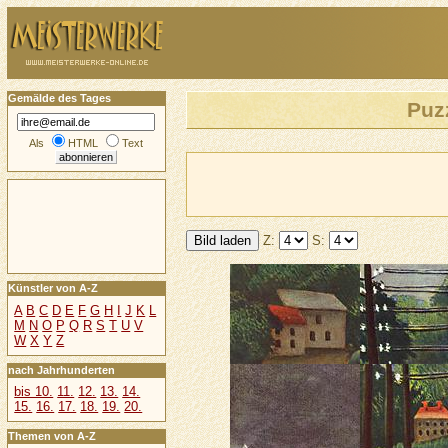
Gemälde des Tages
Puz
Als
HTML
Text
Z:
S:
Künstler von A-Z
A
B
C
D
E
F
G
H
I
J
K
L
M
N
O
P
Q
R
S
T
U
V
W
X
Y
Z
nach Jahrhunderten
bis 10.
11.
12.
13.
14.
15.
16.
17.
18.
19.
20.
Themen von A-Z