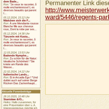
Permanenter Link diese
dem Bade...
Ron
:
"Je veux te raconter, ô
molle enchanteresse! L es
http://www.meisterwerk
diverses beautés qui parent
t...
ward/5446/regents-par
05.12.2024, 15:12 Uhr
Mädchen sich die F...
Ron
:
À une Mendiante rousse
Blanche fille aux cheveux
roux, Dont la robe par ses...
05.12.2024, 14:38 Uhr
Tänzerin mit Kasta...
Ron
:
Je veux te raconter, ô
molle enchanteresse! L es
diverses beautés qui parent
t...
12.03.2024, 13:53 Uhr
Badende Nymphe...
Ron
:
Zu schön für die Natur:
Idealische Schönheit ! "Sie
kniete am Rande des
Wasse...
22.02.2024, 14:22 Uhr
Italienische Lands...
Ron
:
Et in Arcadia Ego ! "Und
duldet auch auf seiner Berge
Rücken Das Zackenhaupt...
Aktuelle Forenbeiträge
28.10.2020, 10:48 Uhr
Stanisław &#3...
Heiko
: Hallo zusammen, für
eine Präsentation über u. A.
Impressionismus möchte ich