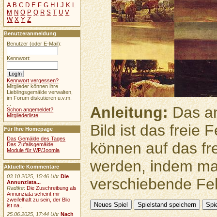
A
B
C
D
E
F
G
H
I
J
K
L
M
N
O
P
Q
R
S
T
U
V
W
X
Y
Z
Benutzeranmeldung
Benutzer (oder E-Mail):
Kennwort:
Kennwort vergessen?
Mitglieder können ihre
Lieblingsgemälde verwalten,
im Forum diskutieren u.v.m.
...
Anleitung:
Das an
Schon angemeldet?
Mitgliederliste
Bild ist das freie
Für Ihre Homepage
Das Gemälde des Tages
können auf das fr
Das Zufallsgemälde
Module für WP/Joomla
werden, indem ma
Aktuelle Kommentare
03.10.2025, 15:46 Uhr
Die
verschiebende Feld
Annunziata...
Radtke
:
Die Zuschreibung als
Annunziata scheint mir
zweifelhaft zu sein, der Blic
ist na...
25.06.2025, 17:44 Uhr
Nach