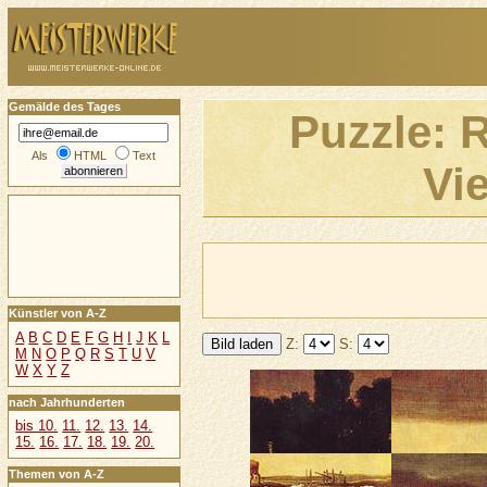
Gemälde des Tages
Puzzle: 
Als
HTML
Text
Vi
Künstler von A-Z
A
B
C
D
E
F
G
H
I
J
K
L
Z:
S:
M
N
O
P
Q
R
S
T
U
V
W
X
Y
Z
nach Jahrhunderten
bis 10.
11.
12.
13.
14.
15.
16.
17.
18.
19.
20.
Themen von A-Z