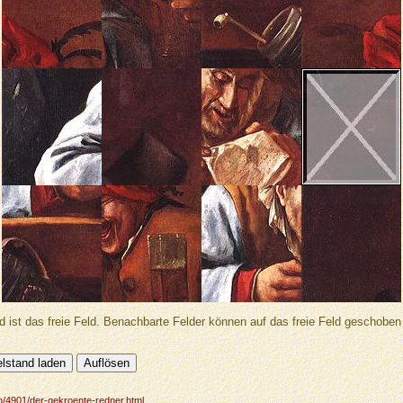
d ist das freie Feld. Benachbarte Felder können auf das freie Feld geschobe
en/4901/der-gekroente-redner.html