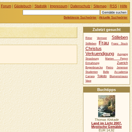
Forum
|
Gästebuch
|
Statistik
|
Impressum
|
Datenschutz
|
Sitemap
|
RSS
|
Hilfe
Beliebteste Suchwörter
|
Aktuelle Suchwörter
Zuletzt gesucht
Stilleben
Ritter
Vermeer
Frau
Stillleben
Franz Stuck
Christus
Verkuendigung
Ausgang
Strasbourg
Marten Pepyn
Zuerich
Ermahnung
Bogenbruecke
Pietro
Jenenser
Studenten
Belle
Accademia
Toledo
Carrara
Blumenstrauss
Vase
Buchtipps
Thomas Kinkade
Land im Licht 2007.
Mystische Gemälde
EUR 14,92