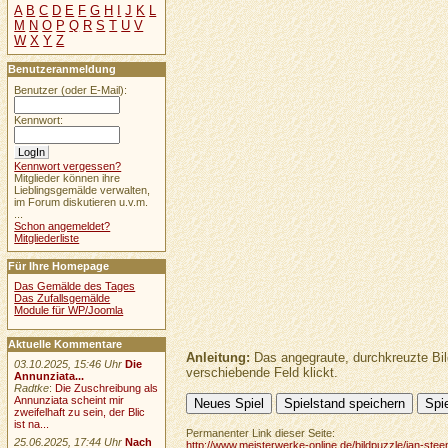
A
B
C
D
E
F
G
H
I
J
K
L
M
N
O
P
Q
R
S
T
U
V
W
X
Y
Z
Benutzeranmeldung
Benutzer (oder E-Mail):
Kennwort:
Kennwort vergessen?
Mitglieder können ihre
Lieblingsgemälde verwalten,
im Forum diskutieren u.v.m.
...
Schon angemeldet?
Mitgliederliste
Für Ihre Homepage
Das Gemälde des Tages
Das Zufallsgemälde
Module für WP/Joomla
Aktuelle Kommentare
Anleitung:
Das angegraute, durchkreuzte Bil
03.10.2025, 15:46 Uhr
Die
verschiebende Feld klickt.
Annunziata...
Radtke
:
Die Zuschreibung als
Annunziata scheint mir
zweifelhaft zu sein, der Blic
ist na...
Permanenter Link dieser Seite:
25.06.2025, 17:44 Uhr
Nach
http://www.meisterwerke-online.de/bildpuzzle/jan-ste