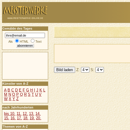
Gemälde des Tages
Als
HTML
Text
Z:
S:
Künstler von A-Z
A
B
C
D
E
F
G
H
I
J
K
L
M
N
O
P
Q
R
S
T
U
V
W
X
Y
Z
nach Jahrhunderten
bis 10.
11.
12.
13.
14.
15.
16.
17.
18.
19.
20.
Themen von A-Z