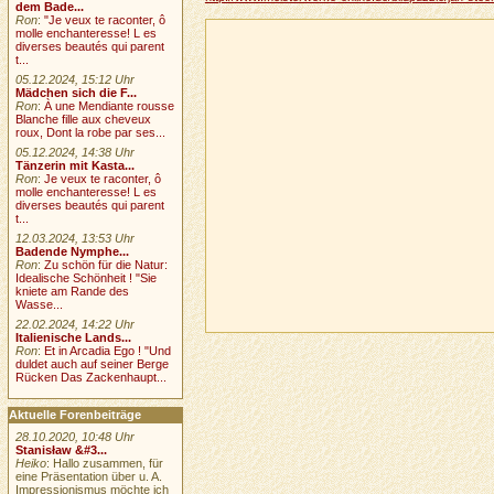
dem Bade...
Ron
:
"Je veux te raconter, ô
molle enchanteresse! L es
diverses beautés qui parent
t...
05.12.2024, 15:12 Uhr
Mädchen sich die F...
Ron
:
À une Mendiante rousse
Blanche fille aux cheveux
roux, Dont la robe par ses...
05.12.2024, 14:38 Uhr
Tänzerin mit Kasta...
Ron
:
Je veux te raconter, ô
molle enchanteresse! L es
diverses beautés qui parent
t...
12.03.2024, 13:53 Uhr
Badende Nymphe...
Ron
:
Zu schön für die Natur:
Idealische Schönheit ! "Sie
kniete am Rande des
Wasse...
22.02.2024, 14:22 Uhr
Italienische Lands...
Ron
:
Et in Arcadia Ego ! "Und
duldet auch auf seiner Berge
Rücken Das Zackenhaupt...
Aktuelle Forenbeiträge
28.10.2020, 10:48 Uhr
Stanisław &#3...
Heiko
: Hallo zusammen, für
eine Präsentation über u. A.
Impressionismus möchte ich