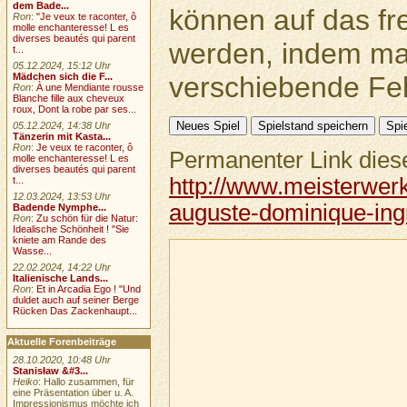
dem Bade...
können auf das fr
Ron
:
"Je veux te raconter, ô
molle enchanteresse! L es
diverses beautés qui parent
werden, indem ma
t...
05.12.2024, 15:12 Uhr
verschiebende Feld
Mädchen sich die F...
Ron
:
À une Mendiante rousse
Blanche fille aux cheveux
roux, Dont la robe par ses...
05.12.2024, 14:38 Uhr
Tänzerin mit Kasta...
Ron
:
Je veux te raconter, ô
Permanenter Link diese
molle enchanteresse! L es
diverses beautés qui parent
http://www.meisterwerk
t...
12.03.2024, 13:53 Uhr
auguste-dominique-ingr
Badende Nymphe...
Ron
:
Zu schön für die Natur:
Idealische Schönheit ! "Sie
kniete am Rande des
Wasse...
22.02.2024, 14:22 Uhr
Italienische Lands...
Ron
:
Et in Arcadia Ego ! "Und
duldet auch auf seiner Berge
Rücken Das Zackenhaupt...
Aktuelle Forenbeiträge
28.10.2020, 10:48 Uhr
Stanisław &#3...
Heiko
: Hallo zusammen, für
eine Präsentation über u. A.
Impressionismus möchte ich