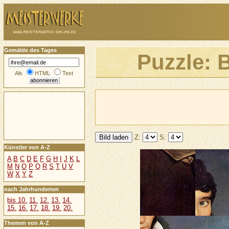
Gemälde des Tages
Puzzle: 
Als
HTML
Text
Z:
S:
Künstler von A-Z
A
B
C
D
E
F
G
H
I
J
K
L
M
N
O
P
Q
R
S
T
U
V
W
X
Y
Z
nach Jahrhunderten
bis 10.
11.
12.
13.
14.
15.
16.
17.
18.
19.
20.
Themen von A-Z