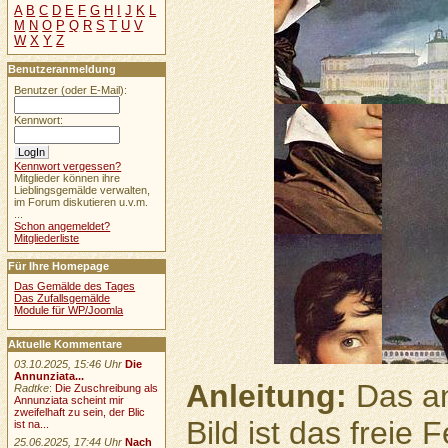
A
B
C
D
E
F
G
H
I
J
K
L
M
N
O
P
Q
R
S
T
U
V
W
X
Y
Z
Benutzeranmeldung
Benutzer (oder E-Mail):
Kennwort:
Kennwort vergessen?
Mitglieder können ihre
Lieblingsgemälde verwalten,
im Forum diskutieren u.v.m.
...
Schon angemeldet?
Mitgliederliste
Für Ihre Homepage
Das Gemälde des Tages
Das Zufallsgemälde
Module für WP/Joomla
Aktuelle Kommentare
03.10.2025, 15:46 Uhr
Die
Annunziata...
Anleitung:
Das an
Radtke
:
Die Zuschreibung als
Annunziata scheint mir
zweifelhaft zu sein, der Blic
Bild ist das freie
ist na...
25.06.2025, 17:44 Uhr
Nach