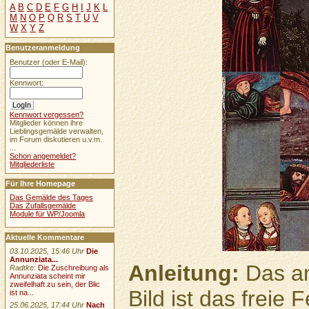
A
B
C
D
E
F
G
H
I
J
K
L
M
N
O
P
Q
R
S
T
U
V
W
X
Y
Z
Benutzeranmeldung
Benutzer (oder E-Mail):
Kennwort:
Kennwort vergessen?
Mitglieder können ihre
Lieblingsgemälde verwalten,
im Forum diskutieren u.v.m.
...
Schon angemeldet?
Mitgliederliste
Für Ihre Homepage
Das Gemälde des Tages
Das Zufallsgemälde
Module für WP/Joomla
Aktuelle Kommentare
03.10.2025, 15:46 Uhr
Die
Annunziata...
Anleitung:
Das an
Radtke
:
Die Zuschreibung als
Annunziata scheint mir
zweifelhaft zu sein, der Blic
Bild ist das freie
ist na...
25.06.2025, 17:44 Uhr
Nach