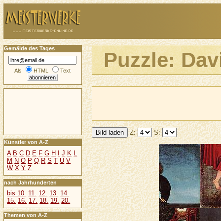
Gemälde des Tages
Puzzle: Dav
Als
HTML
Text
Z:
S:
Künstler von A-Z
A
B
C
D
E
F
G
H
I
J
K
L
M
N
O
P
Q
R
S
T
U
V
W
X
Y
Z
nach Jahrhunderten
bis 10.
11.
12.
13.
14.
15.
16.
17.
18.
19.
20.
Themen von A-Z