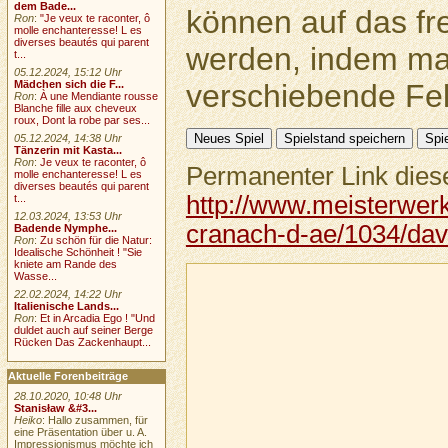
dem Bade...
können auf das fr
Ron
:
"Je veux te raconter, ô
molle enchanteresse! L es
diverses beautés qui parent
werden, indem ma
t...
05.12.2024, 15:12 Uhr
verschiebende Feld
Mädchen sich die F...
Ron
:
À une Mendiante rousse
Blanche fille aux cheveux
roux, Dont la robe par ses...
05.12.2024, 14:38 Uhr
Tänzerin mit Kasta...
Ron
:
Je veux te raconter, ô
Permanenter Link diese
molle enchanteresse! L es
diverses beautés qui parent
http://www.meisterwerk
t...
12.03.2024, 13:53 Uhr
cranach-d-ae/1034/dav
Badende Nymphe...
Ron
:
Zu schön für die Natur:
Idealische Schönheit ! "Sie
kniete am Rande des
Wasse...
22.02.2024, 14:22 Uhr
Italienische Lands...
Ron
:
Et in Arcadia Ego ! "Und
duldet auch auf seiner Berge
Rücken Das Zackenhaupt...
Aktuelle Forenbeiträge
28.10.2020, 10:48 Uhr
Stanisław &#3...
Heiko
: Hallo zusammen, für
eine Präsentation über u. A.
Impressionismus möchte ich