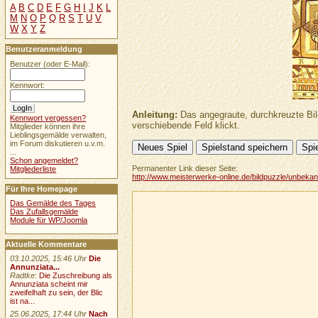
A
B
C
D
E
F
G
H
I
J
K
L
M
N
O
P
Q
R
S
T
U
V
W
X
Y
Z
Benutzeranmeldung
Benutzer (oder E-Mail):
Kennwort:
Anleitung:
Das angegraute, durchkreuzte Bil
Kennwort vergessen?
verschiebende Feld klickt.
Mitglieder können ihre
Lieblingsgemälde verwalten,
im Forum diskutieren u.v.m.
...
Schon angemeldet?
Permanenter Link dieser Seite:
Mitgliederliste
http://www.meisterwerke-online.de/bildpuzzle/unbeka
Für Ihre Homepage
Das Gemälde des Tages
Das Zufallsgemälde
Module für WP/Joomla
Aktuelle Kommentare
03.10.2025, 15:46 Uhr
Die
Annunziata...
Radtke
:
Die Zuschreibung als
Annunziata scheint mir
zweifelhaft zu sein, der Blic
ist na...
25.06.2025, 17:44 Uhr
Nach