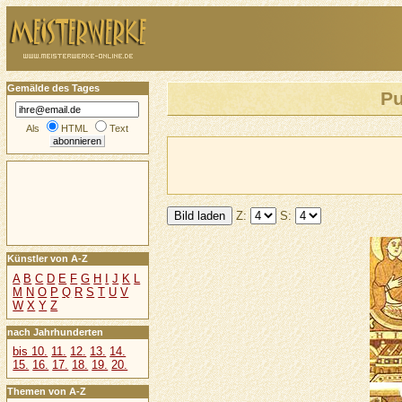
Gemälde des Tages
Pu
Als
HTML
Text
Z:
S:
Künstler von A-Z
A
B
C
D
E
F
G
H
I
J
K
L
M
N
O
P
Q
R
S
T
U
V
W
X
Y
Z
nach Jahrhunderten
bis 10.
11.
12.
13.
14.
15.
16.
17.
18.
19.
20.
Themen von A-Z