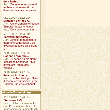
dem Bade...
Ron
:
"Je veux te raconter, ô
molle enchanteresse! L es
diverses beautés qui parent
t...
05.12.2024, 15:12 Uhr
Mädchen sich die F...
Ron
:
À une Mendiante rousse
Blanche fille aux cheveux
roux, Dont la robe par ses...
05.12.2024, 14:38 Uhr
Tänzerin mit Kasta...
Ron
:
Je veux te raconter, ô
molle enchanteresse! L es
diverses beautés qui parent
t...
12.03.2024, 13:53 Uhr
Badende Nymphe...
Ron
:
Zu schön für die Natur:
Idealische Schönheit ! "Sie
kniete am Rande des
Wasse...
22.02.2024, 14:22 Uhr
Italienische Lands...
Ron
:
Et in Arcadia Ego ! "Und
duldet auch auf seiner Berge
Rücken Das Zackenhaupt...
Aktuelle Forenbeiträge
28.10.2020, 10:48 Uhr
Stanisław &#3...
Heiko
: Hallo zusammen, für
eine Präsentation über u. A.
Impressionismus möchte ich