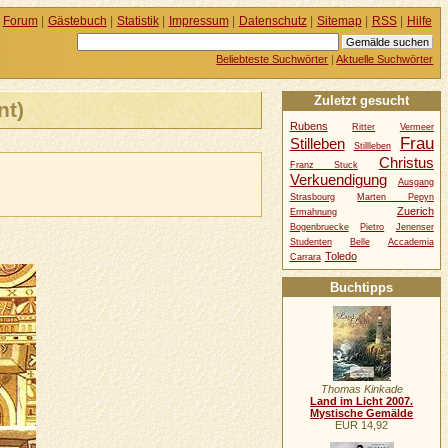
Forum
|
Gästebuch
|
Statistik
|
Impressum
|
Datenschutz
|
Sitemap
|
RSS
|
Hilfe
Beliebteste Suchwörter
|
Aktuelle Suchwörter
Zuletzt gesucht
nt)
Rubens
Ritter
Vermeer
Frau
Stilleben
Stillleben
Christus
Franz Stuck
Verkuendigung
Ausgang
Strasbourg
Marten Pepyn
Zuerich
Ermahnung
Bogenbruecke
Pietro
Jenenser
Studenten
Belle
Accademia
Toledo
Carrara
Buchtipps
Thomas Kinkade
Land im Licht 2007.
Mystische Gemälde
EUR 14,92