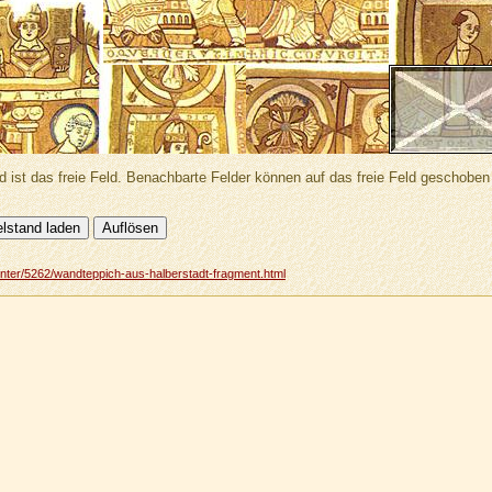
d ist das freie Feld. Benachbarte Felder können auf das freie Feld geschobe
nnter/5262/wandteppich-aus-halberstadt-fragment.html