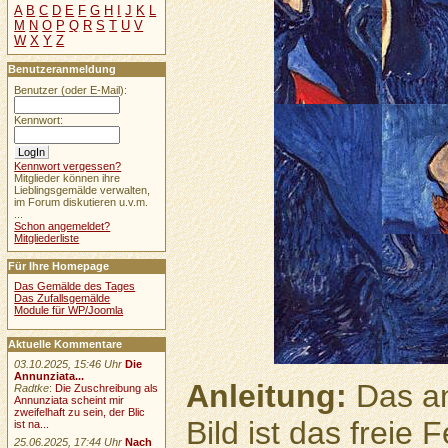
A
B
C
D
E
F
G
H
I
J
K
L
M
N
O
P
Q
R
S
T
U
V
W
X
Y
Z
Benutzeranmeldung
Benutzer (oder E-Mail):
Kennwort:
Kennwort vergessen?
Mitglieder können ihre
Lieblingsgemälde verwalten,
im Forum diskutieren u.v.m.
...
Schon angemeldet?
Mitgliederliste
Für Ihre Homepage
Das Gemälde des Tages
Das Zufallsgemälde
Module für WP/Joomla
Aktuelle Kommentare
03.10.2025, 15:46 Uhr
Die
Annunziata...
Anleitung:
Das an
Radtke
:
Die Zuschreibung als
Annunziata scheint mir
zweifelhaft zu sein, der Blic
Bild ist das freie
ist na...
25.06.2025, 17:44 Uhr
Nach