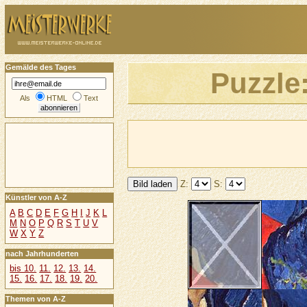
Gemälde des Tages
Puzzle
Als
HTML
Text
Z:
S:
Künstler von A-Z
A
B
C
D
E
F
G
H
I
J
K
L
M
N
O
P
Q
R
S
T
U
V
W
X
Y
Z
nach Jahrhunderten
bis 10.
11.
12.
13.
14.
15.
16.
17.
18.
19.
20.
Themen von A-Z