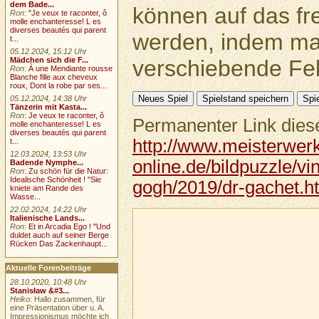
dem Bade...
können auf das fr
Ron
:
"Je veux te raconter, ô
molle enchanteresse! L es
diverses beautés qui parent
werden, indem ma
t...
05.12.2024, 15:12 Uhr
verschiebende Feld
Mädchen sich die F...
Ron
:
À une Mendiante rousse
Blanche fille aux cheveux
roux, Dont la robe par ses...
05.12.2024, 14:38 Uhr
Tänzerin mit Kasta...
Ron
:
Je veux te raconter, ô
Permanenter Link diese
molle enchanteresse! L es
diverses beautés qui parent
http://www.meisterwer
t...
12.03.2024, 13:53 Uhr
online.de/bildpuzzle/vi
Badende Nymphe...
Ron
:
Zu schön für die Natur:
Idealische Schönheit ! "Sie
gogh/2019/dr-gachet.h
kniete am Rande des
Wasse...
22.02.2024, 14:22 Uhr
Italienische Lands...
Ron
:
Et in Arcadia Ego ! "Und
duldet auch auf seiner Berge
Rücken Das Zackenhaupt...
Aktuelle Forenbeiträge
28.10.2020, 10:48 Uhr
Stanisław &#3...
Heiko
: Hallo zusammen, für
eine Präsentation über u. A.
Impressionismus möchte ich