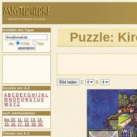
Gemälde des Tages
Puzzle: Ki
Als
HTML
Text
Z:
S:
Künstler von A-Z
A
B
C
D
E
F
G
H
I
J
K
L
M
N
O
P
Q
R
S
T
U
V
W
X
Y
Z
nach Jahrhunderten
bis 10.
11.
12.
13.
14.
15.
16.
17.
18.
19.
20.
Themen von A-Z