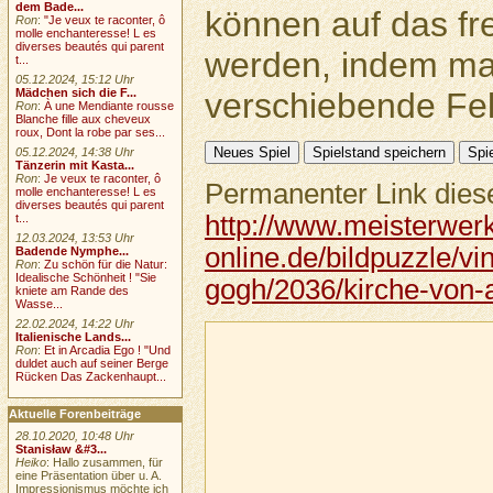
dem Bade...
können auf das fr
Ron
:
"Je veux te raconter, ô
molle enchanteresse! L es
diverses beautés qui parent
werden, indem ma
t...
05.12.2024, 15:12 Uhr
verschiebende Feld
Mädchen sich die F...
Ron
:
À une Mendiante rousse
Blanche fille aux cheveux
roux, Dont la robe par ses...
05.12.2024, 14:38 Uhr
Tänzerin mit Kasta...
Ron
:
Je veux te raconter, ô
Permanenter Link diese
molle enchanteresse! L es
diverses beautés qui parent
http://www.meisterwer
t...
12.03.2024, 13:53 Uhr
online.de/bildpuzzle/vi
Badende Nymphe...
Ron
:
Zu schön für die Natur:
Idealische Schönheit ! "Sie
gogh/2036/kirche-von-
kniete am Rande des
Wasse...
22.02.2024, 14:22 Uhr
Italienische Lands...
Ron
:
Et in Arcadia Ego ! "Und
duldet auch auf seiner Berge
Rücken Das Zackenhaupt...
Aktuelle Forenbeiträge
28.10.2020, 10:48 Uhr
Stanisław &#3...
Heiko
: Hallo zusammen, für
eine Präsentation über u. A.
Impressionismus möchte ich