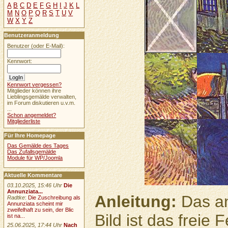
A
B
C
D
E
F
G
H
I
J
K
L
M
N
O
P
Q
R
S
T
U
V
W
X
Y
Z
Benutzeranmeldung
Benutzer (oder E-Mail):
Kennwort:
Kennwort vergessen?
Mitglieder können ihre
Lieblingsgemälde verwalten,
im Forum diskutieren u.v.m.
...
Schon angemeldet?
Mitgliederliste
Für Ihre Homepage
Das Gemälde des Tages
Das Zufallsgemälde
Module für WP/Joomla
Aktuelle Kommentare
03.10.2025, 15:46 Uhr
Die
Annunziata...
Anleitung:
Das an
Radtke
:
Die Zuschreibung als
Annunziata scheint mir
zweifelhaft zu sein, der Blic
Bild ist das freie
ist na...
25.06.2025, 17:44 Uhr
Nach