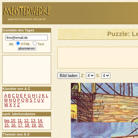
Gemälde des Tages
Puzzle: L
Als
HTML
Text
Z:
S:
Künstler von A-Z
A
B
C
D
E
F
G
H
I
J
K
L
M
N
O
P
Q
R
S
T
U
V
W
X
Y
Z
nach Jahrhunderten
bis 10.
11.
12.
13.
14.
15.
16.
17.
18.
19.
20.
Themen von A-Z