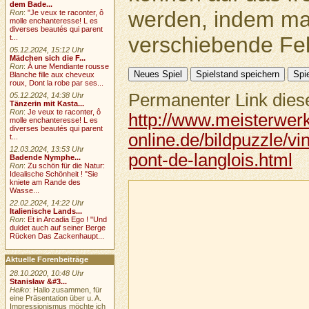
dem Bade...
werden, indem ma
Ron
:
"Je veux te raconter, ô
molle enchanteresse! L es
diverses beautés qui parent
verschiebende Feld
t...
05.12.2024, 15:12 Uhr
Mädchen sich die F...
Ron
:
À une Mendiante rousse
Blanche fille aux cheveux
roux, Dont la robe par ses...
Permanenter Link diese
05.12.2024, 14:38 Uhr
Tänzerin mit Kasta...
Ron
:
Je veux te raconter, ô
http://www.meisterwer
molle enchanteresse! L es
diverses beautés qui parent
online.de/bildpuzzle/v
t...
12.03.2024, 13:53 Uhr
pont-de-langlois.html
Badende Nymphe...
Ron
:
Zu schön für die Natur:
Idealische Schönheit ! "Sie
kniete am Rande des
Wasse...
22.02.2024, 14:22 Uhr
Italienische Lands...
Ron
:
Et in Arcadia Ego ! "Und
duldet auch auf seiner Berge
Rücken Das Zackenhaupt...
Aktuelle Forenbeiträge
28.10.2020, 10:48 Uhr
Stanisław &#3...
Heiko
: Hallo zusammen, für
eine Präsentation über u. A.
Impressionismus möchte ich