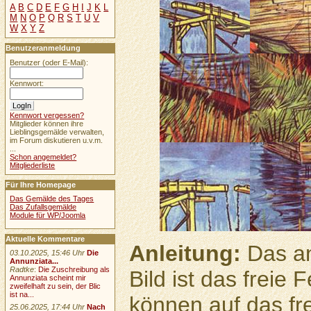
A
B
C
D
E
F
G
H
I
J
K
L
M
N
O
P
Q
R
S
T
U
V
W
X
Y
Z
Benutzeranmeldung
Benutzer (oder E-Mail):
Kennwort:
Kennwort vergessen?
Mitglieder können ihre
Lieblingsgemälde verwalten,
im Forum diskutieren u.v.m.
...
Schon angemeldet?
Mitgliederliste
Für Ihre Homepage
Das Gemälde des Tages
Das Zufallsgemälde
Module für WP/Joomla
Aktuelle Kommentare
Anleitung:
Das an
03.10.2025, 15:46 Uhr
Die
Annunziata...
Radtke
:
Die Zuschreibung als
Bild ist das freie
Annunziata scheint mir
zweifelhaft zu sein, der Blic
ist na...
können auf das fr
25.06.2025, 17:44 Uhr
Nach