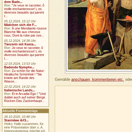
dem Bade...
Ron
:
"Je veux te raconter, ô
molle enchanteresse! L es
diverses beautés qui parent
t...
05.12.2024, 15:12 Uhr
Mädchen sich die F...
Ron
:
À une Mendiante rousse
Blanche fille aux cheveux
roux, Dont la robe par ses...
05.12.2024, 14:38 Uhr
Tänzerin mit Kasta...
Ron
:
Je veux te raconter, ô
molle enchanteresse! L es
diverses beautés qui parent
t...
12.03.2024, 13:53 Uhr
Badende Nymphe...
Ron
:
Zu schön für die Natur:
Idealische Schönheit ! "Sie
kniete am Rande des
Gemälde
anschauen, kommentieren etc.
oder
Wasse...
22.02.2024, 14:22 Uhr
Italienische Lands...
Ron
:
Et in Arcadia Ego ! "Und
duldet auch auf seiner Berge
Rücken Das Zackenhaupt...
Aktuelle Forenbeiträge
28.10.2020, 10:48 Uhr
Stanisław &#3...
Heiko
: Hallo zusammen, für
eine Präsentation über u. A.
Impressionismus möchte ich