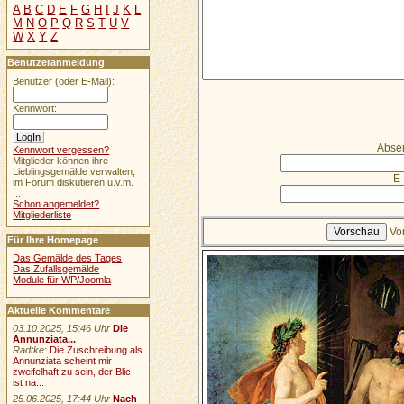
A
B
C
D
E
F
G
H
I
J
K
L
M
N
O
P
Q
R
S
T
U
V
W
X
Y
Z
Benutzeranmeldung
Benutzer (oder E-Mail):
Kennwort:
Abse
Kennwort vergessen?
Mitglieder können ihre
Lieblingsgemälde verwalten,
E-
im Forum diskutieren u.v.m.
...
Schon angemeldet?
Mitgliederliste
Vo
Für Ihre Homepage
Das Gemälde des Tages
Das Zufallsgemälde
Module für WP/Joomla
Aktuelle Kommentare
03.10.2025, 15:46 Uhr
Die
Annunziata...
Radtke
:
Die Zuschreibung als
Annunziata scheint mir
zweifelhaft zu sein, der Blic
ist na...
25.06.2025, 17:44 Uhr
Nach