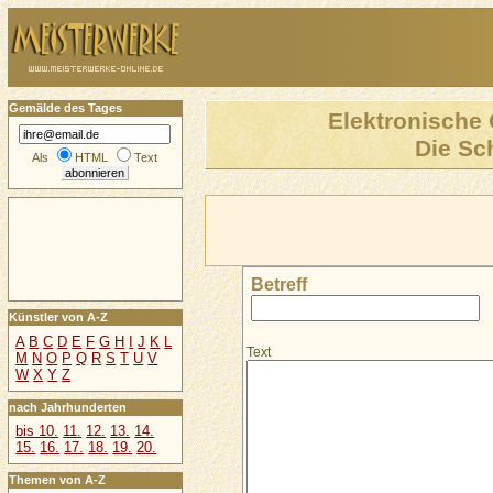
Gemälde des Tages
Elektronische 
Die Sc
Als
HTML
Text
Betreff
Künstler von A-Z
A
B
C
D
E
F
G
H
I
J
K
L
Text
M
N
O
P
Q
R
S
T
U
V
W
X
Y
Z
nach Jahrhunderten
bis 10.
11.
12.
13.
14.
15.
16.
17.
18.
19.
20.
Themen von A-Z