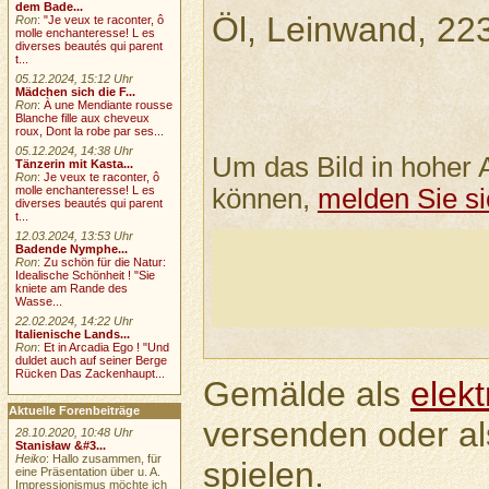
dem Bade...
Öl, Leinwand, 22
Ron
:
"Je veux te raconter, ô
molle enchanteresse! L es
diverses beautés qui parent
t...
05.12.2024, 15:12 Uhr
Mädchen sich die F...
Ron
:
À une Mendiante rousse
Blanche fille aux cheveux
roux, Dont la robe par ses...
05.12.2024, 14:38 Uhr
Um das Bild in hoher 
Tänzerin mit Kasta...
Ron
:
Je veux te raconter, ô
können,
melden Sie si
molle enchanteresse! L es
diverses beautés qui parent
t...
12.03.2024, 13:53 Uhr
Badende Nymphe...
Ron
:
Zu schön für die Natur:
Idealische Schönheit ! "Sie
kniete am Rande des
Wasse...
22.02.2024, 14:22 Uhr
Italienische Lands...
Ron
:
Et in Arcadia Ego ! "Und
duldet auch auf seiner Berge
Rücken Das Zackenhaupt...
Gemälde als
elek
Aktuelle Forenbeiträge
versenden oder a
28.10.2020, 10:48 Uhr
Stanisław &#3...
Heiko
: Hallo zusammen, für
spielen.
eine Präsentation über u. A.
Impressionismus möchte ich