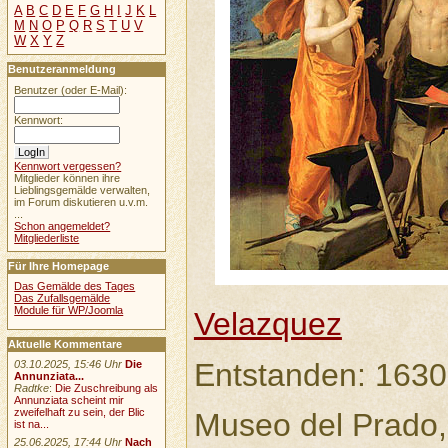
A
B
C
D
E
F
G
H
I
J
K
L
M
N
O
P
Q
R
S
T
U
V
W
X
Y
Z
Benutzeranmeldung
Benutzer (oder E-Mail):
Kennwort:
Kennwort vergessen?
Mitglieder können ihre
Lieblingsgemälde verwalten,
im Forum diskutieren u.v.m.
...
Schon angemeldet?
Mitgliederliste
Für Ihre Homepage
Das Gemälde des Tages
Das Zufallsgemälde
Module für WP/Joomla
Velazquez
Aktuelle Kommentare
Entstanden: 1630
03.10.2025, 15:46 Uhr
Die
Annunziata...
Radtke
:
Die Zuschreibung als
Annunziata scheint mir
zweifelhaft zu sein, der Blic
Museo del Prado,
ist na...
25.06.2025, 17:44 Uhr
Nach