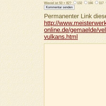
Wieviel ist 50 + 82?
132
166
117
Permanenter Link diese
http://www.meisterwer
online.de/gemaelde/ve
vulkans.html