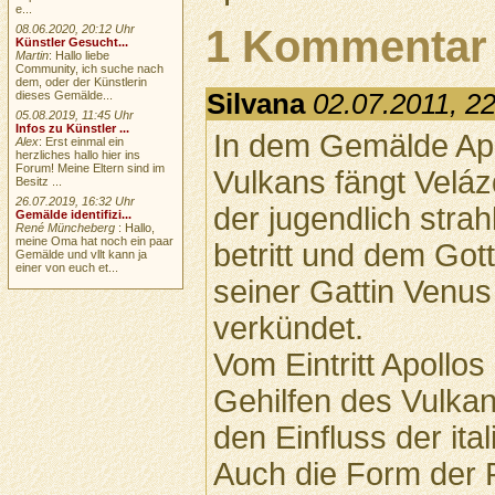
e...
1 Kommentar
08.06.2020, 20:12 Uhr
Künstler Gesucht...
Martin
: Hallo liebe
Community, ich suche nach
dem, oder der Künstlerin
Silvana
02.07.2011, 2
dieses Gemälde...
05.08.2019, 11:45 Uhr
Infos zu Künstler ...
In dem Gemälde Apo
Alex
: Erst einmal ein
herzliches hallo hier ins
Forum! Meine Eltern sind im
Vulkans fängt Velá
Besitz ...
26.07.2019, 16:32 Uhr
der jugendlich stra
Gemälde identifizi...
René Müncheberg
: Hallo,
meine Oma hat noch ein paar
betritt und dem Got
Gemälde und vllt kann ja
einer von euch et...
seiner Gattin Venus
verkündet.
Vom Eintritt Apollos
Gehilfen des Vulkan
den Einfluss der ita
Auch die Form der 