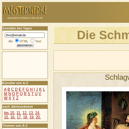
Gemälde des Tages
Die Schm
Als
HTML
Text
Schlag
Künstler von A-Z
A
B
C
D
E
F
G
H
I
J
K
L
M
N
O
P
Q
R
S
T
U
V
W
X
Y
Z
nach Jahrhunderten
bis 10.
11.
12.
13.
14.
15.
16.
17.
18.
19.
20.
Themen von A-Z