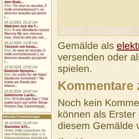
dem Bade...
Ron
:
"Je veux te raconter, ô
molle enchanteresse! L es
diverses beautés qui parent
t...
05.12.2024, 15:12 Uhr
Mädchen sich die F...
Ron
:
À une Mendiante rousse
Blanche fille aux cheveux
roux, Dont la robe par ses...
Gemälde als
elek
05.12.2024, 14:38 Uhr
Tänzerin mit Kasta...
Ron
:
Je veux te raconter, ô
versenden oder a
molle enchanteresse! L es
diverses beautés qui parent
t...
spielen.
12.03.2024, 13:53 Uhr
Badende Nymphe...
Ron
:
Zu schön für die Natur:
Idealische Schönheit ! "Sie
Kommentare 
kniete am Rande des
Wasse...
22.02.2024, 14:22 Uhr
Italienische Lands...
Ron
:
Et in Arcadia Ego ! "Und
Noch kein Kommen
duldet auch auf seiner Berge
Rücken Das Zackenhaupt...
können als Erste
Aktuelle Forenbeiträge
diesem Gemälde v
28.10.2020, 10:48 Uhr
Stanisław &#3...
Heiko
: Hallo zusammen, für
eine Präsentation über u. A.
Impressionismus möchte ich