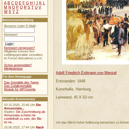
A
B
C
D
E
F
G
H
I
J
K
L
M
N
O
P
Q
R
S
T
U
V
W
X
Y
Z
Benutzeranmeldung
Benutzer (oder E-Mail):
Kennwort:
Kennwort vergessen?
Mitglieder können ihre
Lieblingsgemälde verwalten,
im Forum diskutieren u.v.m.
...
Schon angemeldet?
Mitgliederliste
Adolf Friedrich Erdmann von Menzel
Für Ihre Homepage
Entstanden: 1848
Das Gemälde des Tages
Das Zufallsgemälde
Kunsthalle, Hamburg
Module für WP/Joomla
Leinwand, 45 X 63 cm
Aktuelle Kommentare
03.10.2025, 15:46 Uhr
Die
Annunziata...
Radtke
:
Die Zuschreibung als
Annunziata scheint mir
zweifelhaft zu sein, der Blic
ist na...
Um das Bild in hoher Auflösung betrachten zu könn
25.06.2025, 17:44 Uhr
Nach