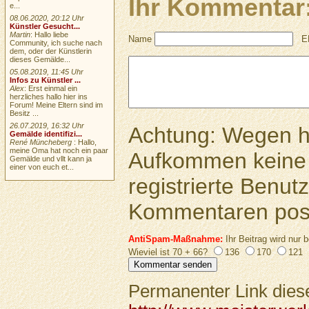
Ihr Kommentar
e...
08.06.2020, 20:12 Uhr
Künstler Gesucht...
Martin
: Hallo liebe
Name
E
Community, ich suche nach
dem, oder der Künstlerin
dieses Gemälde...
05.08.2019, 11:45 Uhr
Infos zu Künstler ...
Alex
: Erst einmal ein
herzliches hallo hier ins
Forum! Meine Eltern sind im
Besitz ...
26.07.2019, 16:32 Uhr
Achtung: Wegen 
Gemälde identifizi...
René Müncheberg
: Hallo,
meine Oma hat noch ein paar
Aufkommen keine 
Gemälde und vllt kann ja
einer von euch et...
registrierte Benutz
Kommentaren pos
AntiSpam-Maßnahme:
Ihr Beitrag wird nur b
Wieviel ist 70 + 66?
136
170
121
Permanenter Link diese