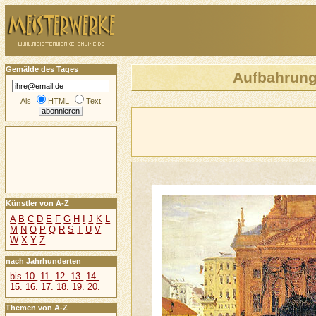
Gemälde des Tages
Aufbahrung
Als
HTML
Text
Künstler von A-Z
A
B
C
D
E
F
G
H
I
J
K
L
M
N
O
P
Q
R
S
T
U
V
W
X
Y
Z
nach Jahrhunderten
bis 10.
11.
12.
13.
14.
15.
16.
17.
18.
19.
20.
Themen von A-Z