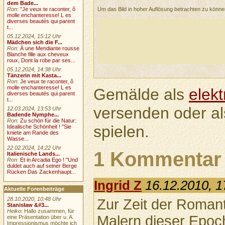
dem Bade...
Um das Bild in hoher Auflösung betrachten zu könn
Ron
:
"Je veux te raconter, ô
molle enchanteresse! L es
diverses beautés qui parent
t...
05.12.2024, 15:12 Uhr
Mädchen sich die F...
Ron
:
À une Mendiante rousse
Blanche fille aux cheveux
roux, Dont la robe par ses...
05.12.2024, 14:38 Uhr
Tänzerin mit Kasta...
Ron
:
Je veux te raconter, ô
molle enchanteresse! L es
Gemälde als
elek
diverses beautés qui parent
t...
versenden oder a
12.03.2024, 13:53 Uhr
Badende Nymphe...
Ron
:
Zu schön für die Natur:
spielen.
Idealische Schönheit ! "Sie
kniete am Rande des
Wasse...
22.02.2024, 14:22 Uhr
1 Kommentar
Italienische Lands...
Ron
:
Et in Arcadia Ego ! "Und
duldet auch auf seiner Berge
Rücken Das Zackenhaupt...
Ingrid Z
16.12.2010, 1
Aktuelle Forenbeiträge
28.10.2020, 10:48 Uhr
Zur Zeit der Romant
Stanisław &#3...
Heiko
: Hallo zusammen, für
Malern dieser Epoch
eine Präsentation über u. A.
Impressionismus möchte ich