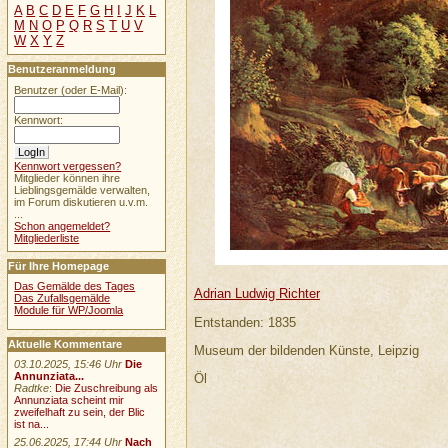
A
B
C
D
E
F
G
H
I
J
K
L
M
N
O
P
Q
R
S
T
U
V
W
X
Y
Z
Benutzeranmeldung
Benutzer (oder E-Mail):
Kennwort:
Kennwort vergessen?
Mitglieder können ihre
Lieblingsgemälde verwalten,
im Forum diskutieren u.v.m.
...
Schon angemeldet?
Mitgliederliste
Für Ihre Homepage
Das Gemälde des Tages
Adrian Ludwig Richter
Das Zufallsgemälde
Module für WP/Joomla
Entstanden: 1835
Aktuelle Kommentare
Museum der bildenden Künste, Leipzig
03.10.2025, 15:46 Uhr
Die
Annunziata...
Öl
Radtke
:
Die Zuschreibung als
Annunziata scheint mir
zweifelhaft zu sein, der Blic
ist na...
25.06.2025, 17:44 Uhr
Nach