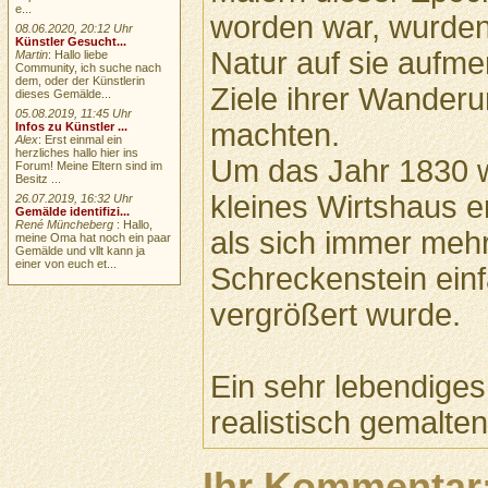
e...
worden war, wurden
08.06.2020, 20:12 Uhr
Künstler Gesucht...
Natur auf sie aufme
Martin
: Hallo liebe
Community, ich suche nach
dem, oder der Künstlerin
Ziele ihrer Wander
dieses Gemälde...
05.08.2019, 11:45 Uhr
machten.
Infos zu Künstler ...
Alex
: Erst einmal ein
herzliches hallo hier ins
Um das Jahr 1830 wu
Forum! Meine Eltern sind im
Besitz ...
kleines Wirtshaus er
26.07.2019, 16:32 Uhr
Gemälde identifizi...
René Müncheberg
: Hallo,
als sich immer meh
meine Oma hat noch ein paar
Gemälde und vllt kann ja
einer von euch et...
Schreckenstein einf
vergrößert wurde.
Ein sehr lebendiges
realistisch gemalte
Ihr Kommentar