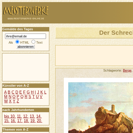
Gemälde des Tages
Der Schrec
Als
HTML
Text
Schlagworte:
Berge
Künstler von A-Z
A
B
C
D
E
F
G
H
I
J
K
L
M
N
O
P
Q
R
S
T
U
V
W
X
Y
Z
nach Jahrhunderten
bis 10.
11.
12.
13.
14.
15.
16.
17.
18.
19.
20.
Themen von A-Z