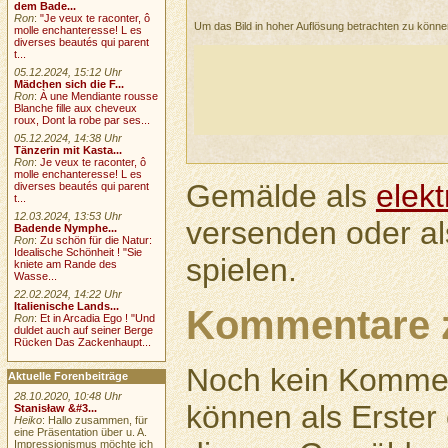
dem Bade...
Ron
:
"Je veux te raconter, ô
Um das Bild in hoher Auflösung betrachten zu könn
molle enchanteresse! L es
diverses beautés qui parent
t...
05.12.2024, 15:12 Uhr
Mädchen sich die F...
Ron
:
À une Mendiante rousse
Blanche fille aux cheveux
roux, Dont la robe par ses...
05.12.2024, 14:38 Uhr
Tänzerin mit Kasta...
Ron
:
Je veux te raconter, ô
molle enchanteresse! L es
Gemälde als
elek
diverses beautés qui parent
t...
12.03.2024, 13:53 Uhr
versenden oder a
Badende Nymphe...
Ron
:
Zu schön für die Natur:
Idealische Schönheit ! "Sie
spielen.
kniete am Rande des
Wasse...
22.02.2024, 14:22 Uhr
Italienische Lands...
Kommentare 
Ron
:
Et in Arcadia Ego ! "Und
duldet auch auf seiner Berge
Rücken Das Zackenhaupt...
Noch kein Kommen
Aktuelle Forenbeiträge
28.10.2020, 10:48 Uhr
können als Erste
Stanisław &#3...
Heiko
: Hallo zusammen, für
eine Präsentation über u. A.
Impressionismus möchte ich