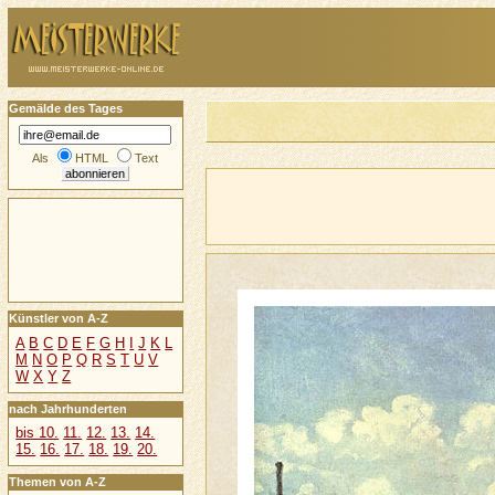
Gemälde des Tages
Als
HTML
Text
Künstler von A-Z
A
B
C
D
E
F
G
H
I
J
K
L
M
N
O
P
Q
R
S
T
U
V
W
X
Y
Z
nach Jahrhunderten
bis 10.
11.
12.
13.
14.
15.
16.
17.
18.
19.
20.
Themen von A-Z