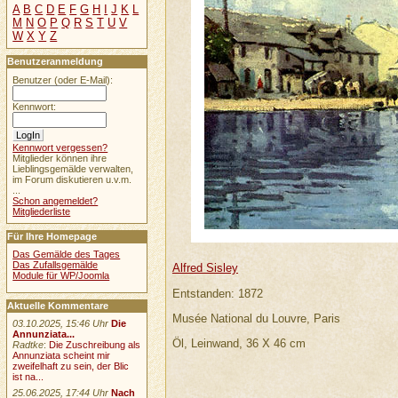
A
B
C
D
E
F
G
H
I
J
K
L
M
N
O
P
Q
R
S
T
U
V
W
X
Y
Z
Benutzeranmeldung
Benutzer (oder E-Mail):
Kennwort:
Kennwort vergessen?
Mitglieder können ihre
Lieblingsgemälde verwalten,
im Forum diskutieren u.v.m.
...
Schon angemeldet?
Mitgliederliste
Für Ihre Homepage
Das Gemälde des Tages
Das Zufallsgemälde
Alfred Sisley
Module für WP/Joomla
Entstanden: 1872
Aktuelle Kommentare
Musée National du Louvre, Paris
03.10.2025, 15:46 Uhr
Die
Annunziata...
Öl, Leinwand, 36 X 46 cm
Radtke
:
Die Zuschreibung als
Annunziata scheint mir
zweifelhaft zu sein, der Blic
ist na...
25.06.2025, 17:44 Uhr
Nach