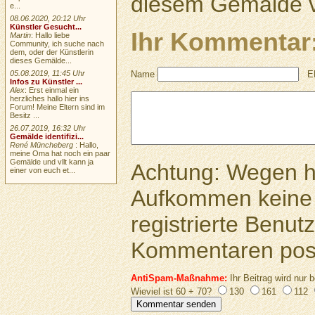
diesem Gemälde v
e...
08.06.2020, 20:12 Uhr
Künstler Gesucht...
Ihr Kommentar
Martin
: Hallo liebe
Community, ich suche nach
dem, oder der Künstlerin
dieses Gemälde...
05.08.2019, 11:45 Uhr
Name
E
Infos zu Künstler ...
Alex
: Erst einmal ein
herzliches hallo hier ins
Forum! Meine Eltern sind im
Besitz ...
26.07.2019, 16:32 Uhr
Gemälde identifizi...
René Müncheberg
: Hallo,
meine Oma hat noch ein paar
Gemälde und vllt kann ja
Achtung: Wegen 
einer von euch et...
Aufkommen keine 
registrierte Benutz
Kommentaren pos
AntiSpam-Maßnahme:
Ihr Beitrag wird nur b
Wieviel ist 60 + 70?
130
161
112