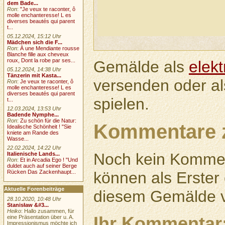
dem Bade...
Ron
:
"Je veux te raconter, ô
molle enchanteresse! L es
diverses beautés qui parent
t...
05.12.2024, 15:12 Uhr
Mädchen sich die F...
Ron
:
À une Mendiante rousse
Blanche fille aux cheveux
roux, Dont la robe par ses...
Gemälde als
elek
05.12.2024, 14:38 Uhr
Tänzerin mit Kasta...
versenden oder a
Ron
:
Je veux te raconter, ô
molle enchanteresse! L es
diverses beautés qui parent
spielen.
t...
12.03.2024, 13:53 Uhr
Badende Nymphe...
Ron
:
Zu schön für die Natur:
Kommentare 
Idealische Schönheit ! "Sie
kniete am Rande des
Wasse...
22.02.2024, 14:22 Uhr
Noch kein Kommen
Italienische Lands...
Ron
:
Et in Arcadia Ego ! "Und
duldet auch auf seiner Berge
Rücken Das Zackenhaupt...
können als Erste
Aktuelle Forenbeiträge
diesem Gemälde v
28.10.2020, 10:48 Uhr
Stanisław &#3...
Heiko
: Hallo zusammen, für
Ihr Kommentar
eine Präsentation über u. A.
Impressionismus möchte ich