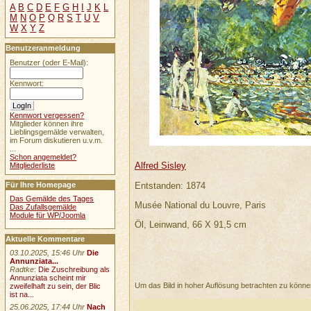
A
B
C
D
E
F
G
H
I
J
K
L
M
N
O
P
Q
R
S
T
U
V
W
X
Y
Z
Benutzeranmeldung
Benutzer (oder E-Mail):
Kennwort:
Kennwort vergessen?
Mitglieder können ihre
Lieblingsgemälde verwalten,
im Forum diskutieren u.v.m.
...
Schon angemeldet?
Alfred Sisley
Mitgliederliste
Für Ihre Homepage
Entstanden: 1874
Das Gemälde des Tages
Musée National du Louvre, Paris
Das Zufallsgemälde
Module für WP/Joomla
Öl, Leinwand, 66 X 91,5 cm
Aktuelle Kommentare
03.10.2025, 15:46 Uhr
Die
Annunziata...
Radtke
:
Die Zuschreibung als
Annunziata scheint mir
Um das Bild in hoher Auflösung betrachten zu könn
zweifelhaft zu sein, der Blic
ist na...
25.06.2025, 17:44 Uhr
Nach