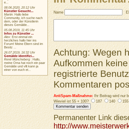
e...
08.06.2020, 20:12 Uhr
Künstler Gesucht...
Name
E
Martin
: Hallo liebe
Community, ich suche nach
dem, oder der Künstlerin
dieses Gemälde...
05.08.2019, 11:45 Uhr
Infos zu Künstler ...
Alex
: Erst einmal ein
herzliches hallo hier ins
Forum! Meine Eltern sind im
Besitz ...
Achtung: Wegen 
26.07.2019, 16:32 Uhr
Gemälde identifizi...
René Müncheberg
: Hallo,
Aufkommen keine 
meine Oma hat noch ein paar
Gemälde und vllt kann ja
einer von euch et...
registrierte Benutz
Kommentaren pos
AntiSpam-Maßnahme:
Ihr Beitrag wird nur b
Wieviel ist 55 + 100?
187
140
155
Permanenter Link diese
http://www.meisterwerk