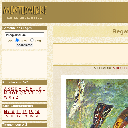
Gemälde des Tages
Regat
Als
HTML
Text
Schlagworte:
Boote
,
Fla
Künstler von A-Z
A
B
C
D
E
F
G
H
I
J
K
L
M
N
O
P
Q
R
S
T
U
V
W
X
Y
Z
nach Jahrhunderten
bis 10.
11.
12.
13.
14.
15.
16.
17.
18.
19.
20.
Themen von A-Z